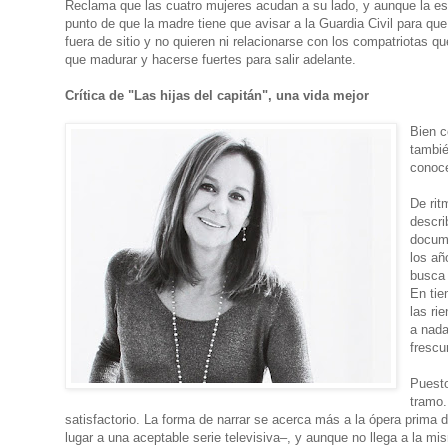
Reclama que las cuatro mujeres acudan a su lado, y aunque la esp
punto de que la madre tiene que avisar a la Guardia Civil para qu
fuera de sitio y no quieren ni relacionarse con los compatriotas 
que madurar y hacerse fuertes para salir adelante.
Crítica de "Las hijas del capitán", una vida mejor
Bien c
tambié
conoce
De rit
descri
docume
los añ
busca 
En tie
las ri
a nada
frescu
Puesto
tramo.
satisfactorio. La forma de narrar se acerca más a la ópera prima 
lugar a una aceptable serie televisiva–, y aunque no llega a la m