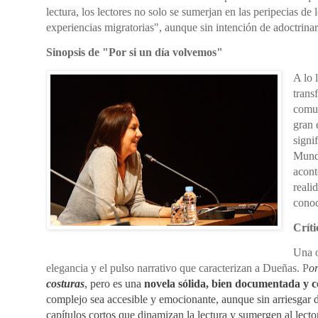
lectura, los lectores no solo se sumerjan en las peripecias de 
experiencias migratorias", aunque sin intención de adoctrinar
Sinopsis de "Por si un día volvemos"
A lo 
trans
comun
gran 
signi
Mundi
acont
reali
conoc
Críti
Una o
elegancia y el pulso narrativo que caracterizan a Dueñas. P
or
costuras
, pero es una
novela sólida, bien documentada y c
complejo sea accesible y emocionante, aunque sin arriesgar 
capítulos cortos que dinamizan la lectura y sumergen al lector