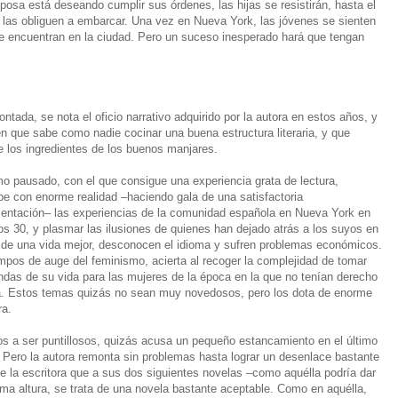
osa está deseando cumplir sus órdenes, las hijas se resistirán, hasta el
e las obliguen a embarcar. Una vez en Nueva York, las jóvenes se sienten
que encuentran en la ciudad. Pero un suceso inesperado hará que tengan
ontada, se nota el oficio narrativo adquirido por la autora en estos años, y
n que sabe como nadie cocinar una buena estructura literaria, y que
 los ingredientes de los buenos manjares.
mo pausado, con el que consigue una experiencia grata de lectura,
be con enorme realidad –haciendo gala de una satisfactoria
ntación– las experiencias de la comunidad española en Nueva York en
os 30, y plasmar las ilusiones de quienes han dejado atrás a los suyos en
de una vida mejor, desconocen el idioma y sufren problemas económicos.
mpos de auge del feminismo, acierta al recoger la complejidad de tomar
endas de su vida para las mujeres de la época en la que no tenían derecho
. Estos temas quizás no sean muy novedosos, pero los dota de enorme
ra.
s a ser puntillosos, quizás acusa un pequeño estancamiento en el último
 Pero la autora remonta sin problemas hasta lograr un desenlace bastante
de la escritora que a sus dos siguientes novelas –como aquélla podría dar
isma altura, se trata de una novela bastante aceptable. Como en aquélla,