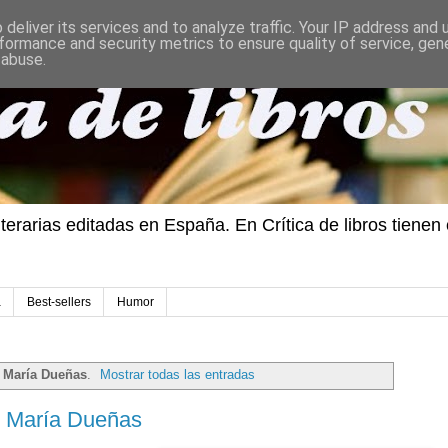
deliver its services and to analyze traffic. Your IP address and
formance and security metrics to ensure quality of service, ge
 abuse.
iterarias editadas en España. En Crítica de libros tiene
a
Best-sellers
Humor
a
María Dueñas
.
Mostrar todas las entradas
e María Dueñas