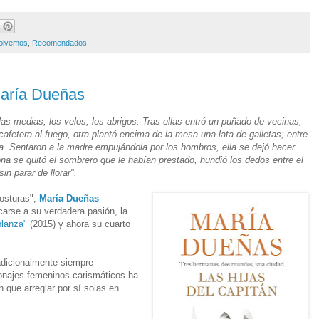
volvemos
,
Recomendados
María Dueñas
las medias, los velos, los abrigos. Tras ellas entró un puñado de vecinas,
fetera al fuego, otra plantó encima de la mesa una lata de galletas; entre
. Sentaron a la madre empujándola por los hombros, ella se dejó hacer.
a se quitó el sombrero que le habían prestado, hundió los dedos entre el
in parar de llorar".
costuras",
María Dueñas
carse a su verdadera pasión, la
planza"
(2015) y ahora su cuarto
radicionalmente siempre
sonajes femeninos carismáticos ha
 que arreglar por sí solas en