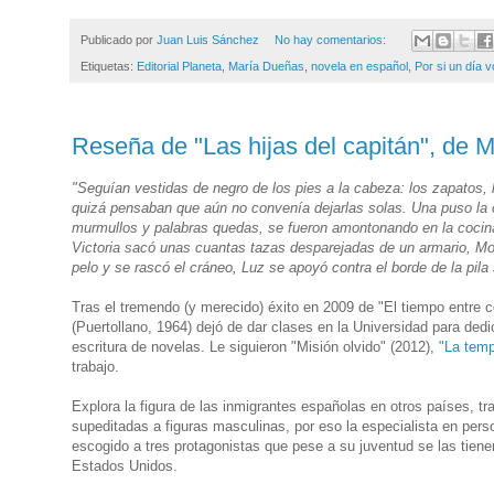
Publicado por
Juan Luis Sánchez
No hay comentarios:
Etiquetas:
Editorial Planeta
,
María Dueñas
,
novela en español
,
Por si un día 
Reseña de "Las hijas del capitán", de 
"Seguían vestidas de negro de los pies a la cabeza: los zapatos, 
quizá pensaban que aún no convenía dejarlas solas. Una puso la ca
murmullos y palabras quedas, se fueron amontonando en la cocina
Victoria sacó unas cuantas tazas desparejadas de un armario, Mon
pelo y se rascó el cráneo, Luz se apoyó contra el borde de la pila s
Tras el tremendo (y merecido) éxito en 2009 de "El tiempo entre 
(Puertollano, 1964) dejó de dar clases en la Universidad para dedi
escritura de novelas. Le siguieron "Misión olvido" (2012),
"La tem
trabajo.
Explora la figura de las inmigrantes españolas en otros países, t
supeditadas a figuras masculinas, por eso la especialista en per
escogido a tres protagonistas que pese a su juventud se las tienen
Estados Unidos.