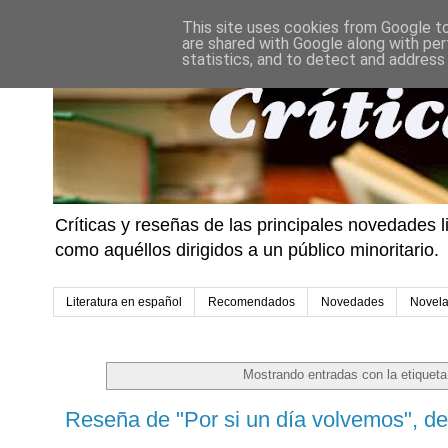
This site uses cookies from Google to 
are shared with Google along with per
statistics, and to detect and address
Críticas y reseñas de las principales novedades l
como aquéllos dirigidos a un público minoritario.
Literatura en español
Recomendados
Novedades
Novel
Mostrando entradas con la etiquet
Reseña de "Por si un día volvemos", d