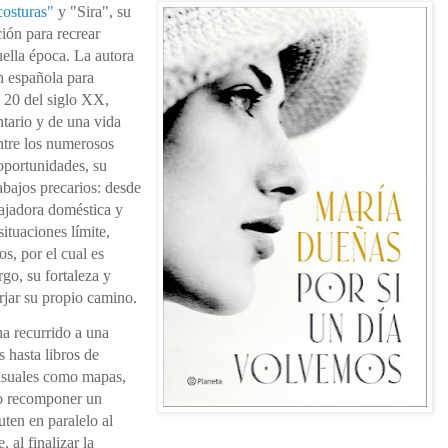
costuras"
y "Sira", su
ión para recrear
uella época.
La autora
ón española para
 20 del siglo XX,
tario y de una vida
ntre los numerosos
oportunidades, su
abajos precarios: desde
ajadora doméstica y
situaciones límite,
s, por el cual es
go, su fortaleza y
orjar su propio camino.
ha recurrido a una
 hasta libros de
visuales como mapas,
do recomponer un
uten en paralelo al
al finalizar la