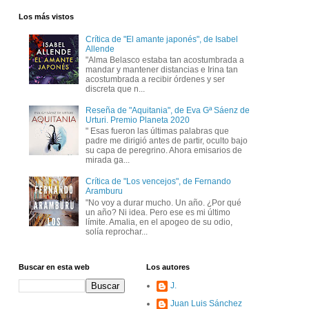
Los más vistos
Crítica de "El amante japonés", de Isabel
Allende
"Alma Belasco estaba tan acostumbrada a
mandar y mantener distancias e Irina tan
acostumbrada a recibir órdenes y ser
discreta que n...
Reseña de "Aquitania", de Eva Gª Sáenz de
Urturi. Premio Planeta 2020
" Esas fueron las últimas palabras que
padre me dirigió antes de partir, oculto bajo
su capa de peregrino. Ahora emisarios de
mirada ga...
Crítica de "Los vencejos", de Fernando
Aramburu
"No voy a durar mucho. Un año. ¿Por qué
un año? Ni idea. Pero ese es mi último
límite. Amalia, en el apogeo de su odio,
solía reprochar...
Buscar en esta web
Los autores
J.
Juan Luis Sánchez