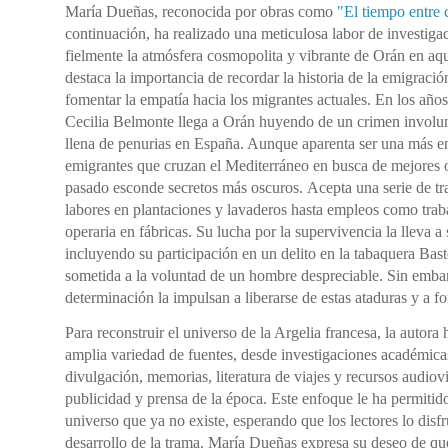
María Dueñas, reconocida por obras como
"El tiempo entre 
continuación, ha realizado una meticulosa labor de investigac
fielmente la atmósfera cosmopolita y vibrante de Orán en aq
destaca la importancia de recordar la historia de la emigraci
fomentar la empatía hacia los migrantes actuales.
​
En los años
Cecilia
Belmonte
llega a Orán huyendo de un crimen involun
llena de penurias en España.
Aunque aparenta ser una más e
emigrantes que cruzan el Mediterráneo en busca de mejores 
pasado esconde secretos más oscuros.
Acepta una serie de tr
labores en plantaciones y lavaderos hasta empleos como trab
operaria en fábricas.
Su lucha por la supervivencia la lleva a 
incluyendo su participación en un delito en la tabaquera Basto
sometida a la voluntad de un hombre despreciable.
Sin embar
determinación la impulsan a liberarse de estas ataduras y a f
Para reconstruir el universo de la Argelia francesa, la autora 
amplia variedad de fuentes, desde investigaciones académicas
divulgación, memorias, literatura de viajes y recursos audio
publicidad y prensa de la época.
Este enfoque le ha permiti
universo que ya no existe, esperando que los lectores lo disfr
desarrollo de la trama.
María Dueñas expresa su deseo de que, 