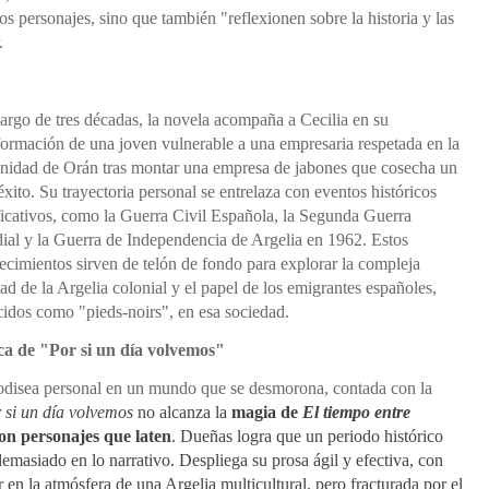
los personajes, sino que también "reflexionen sobre la historia y las
.
largo de tres décadas, la novela acompaña a Cecilia en su
formación de una joven vulnerable a una empresaria respetada en la
idad de Orán tras montar una empresa de jabones que cosecha un
éxito.
Su trayectoria personal se entrelaza con eventos históricos
ficativos, como la Guerra Civil Española, la Segunda Guerra
al y la Guerra de Independencia de Argelia en 1962.
Estos
ecimientos sirven de telón de fondo para explorar la compleja
dad de la Argelia colonial y el papel de los emigrantes españoles,
idos como "pieds-noirs", en esa sociedad.
ca de "Por si un día volvemos"
disea personal en un mundo que se desmorona, contada con la
 si un día volvemos
no alcanza la
magia de
El tiempo entre
on personajes que laten
. Dueñas logra que un periodo histórico
demasiado en lo narrativo. D
espliega su prosa ágil y efectiva, con
 en la atmósfera de una Argelia multicultural, pero fracturada por el