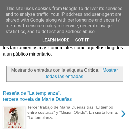
This site uses cookies from Google to deliver its services
and to analyze traffic. Your IP address and user-agent are
shared with Google along with performance and security
metrics to ensure quality of service, generate usage
statistics, and to detect and address abuse.
Críticas y reseñas de las principales novedades literarias
LEARN MORE
GOT IT
editadas en España. En Crítica de libros tienen cabida tanto
los lanzamientos más comerciales como aquéllos dirigidos
a un público minoritario.
Mostrando entradas con la etiqueta
Crítica
.
Mostrar
todas las entradas
Reseña de "La templanza",
tercera novela de María Dueñas
›
Tercer trabajo de María Dueñas tras "El tiempo
entre costuras" y "Misión Olvido". En cierta forma,
"La templanza...