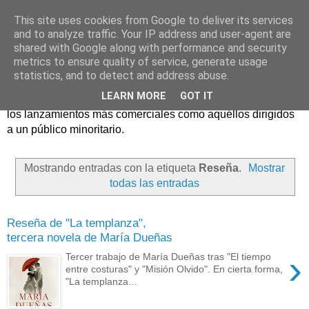
This site uses cookies from Google to deliver its services
and to analyze traffic. Your IP address and user-agent are
shared with Google along with performance and security
metrics to ensure quality of service, generate usage
statistics, and to detect and address abuse.
Críticas y reseñas de las principales novedades literarias
LEARN MORE
GOT IT
editadas en España. En Crítica de libros tienen cabida tanto
los lanzamientos más comerciales como aquéllos dirigidos
a un público minoritario.
Mostrando entradas con la etiqueta
Reseña
.
Mostrar
todas las entradas
Reseña de "La templanza",
tercera novela de María Dueñas
›
Tercer trabajo de María Dueñas tras "El tiempo
entre costuras" y "Misión Olvido". En cierta forma,
"La templanza...