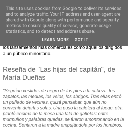
This site uses cookies from Google to deliver its services
and to analyze traffic. Your IP address and user-agent are
shared with Google along with performance and security
metrics to ensure quality of service, generate usage
statistics, and to detect and address abuse.
Críticas y reseñas de las principales novedades literarias
LEARN MORE
GOT IT
editadas en España. En Crítica de libros tienen cabida tanto
los lanzamientos más comerciales como aquéllos dirigidos
a un público minoritario.
Reseña de "Las hijas del capitán", de
María Dueñas
"Seguían vestidas de negro de los pies a la cabeza: los
zapatos, las medias, los velos, los abrigos. Tras ellas entró
un puñado de vecinas, quizá pensaban que aún no
convenía dejarlas solas. Una puso la cafetera al fuego, otra
plantó encima de la mesa una lata de galletas; entre
murmullos y palabras quedas, se fueron amontonando en la
cocina. Sentaron a la madre empujándola por los hombros,