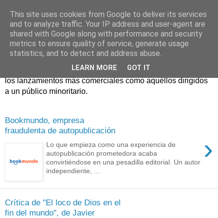
This site uses cookies from Google to deliver its services
and to analyze traffic. Your IP address and user-agent are
shared with Google along with performance and security
metrics to ensure quality of service, generate usage
statistics, and to detect and address abuse.
Críticas y reseñas de las principales novedades literarias
LEARN MORE
GOT IT
editadas en España. En Crítica de libros tienen cabida tanto
los lanzamientos más comerciales como aquéllos dirigidos
a un público minoritario.
Bookmundo, empresa
fraudulenta de autopublicación
›
Lo que empieza como una experiencia de
autopublicación prometedora acaba
convirtiéndose en una pesadilla editorial. Un autor
independiente, ...
Crítica de "El loco de Dios en el
fin del mundo", de Javier