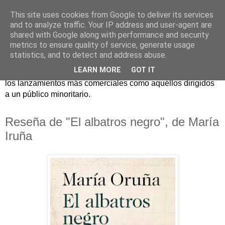
This site uses cookies from Google to deliver its services
and to analyze traffic. Your IP address and user-agent are
shared with Google along with performance and security
metrics to ensure quality of service, generate usage
statistics, and to detect and address abuse.
Críticas y reseñas de las principales novedades literarias
LEARN MORE
GOT IT
editadas en España. En Crítica de libros tienen cabida tanto
los lanzamientos más comerciales como aquéllos dirigidos
a un público minoritario.
Reseña de "El albatros negro", de María
Iruña