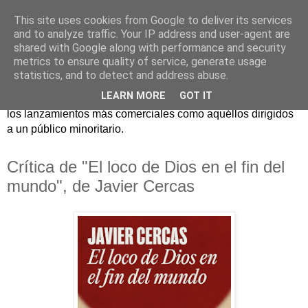
This site uses cookies from Google to deliver its services
and to analyze traffic. Your IP address and user-agent are
shared with Google along with performance and security
metrics to ensure quality of service, generate usage
statistics, and to detect and address abuse.
Críticas y reseñas de las principales novedades literarias
LEARN MORE
GOT IT
editadas en España. En Crítica de libros tienen cabida tanto
los lanzamientos más comerciales como aquéllos dirigidos
a un público minoritario.
Crítica de "El loco de Dios en el fin del
mundo", de Javier Cercas