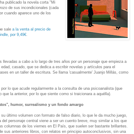
ha publicado la novela corta "Mi
rozo de sus incondicionales (cada
or cuando aparece uno de los
ue sale
a la venta al precio de
indle, por 9,49€
.
s llevadas a cabo a lo largo de tres años por un personaje que empieza a
 edad, casado, que se dedica a escribir novelas y artículos para el
clases en un taller de escritura. Se llama 'casualmente' Juanjo Millás, como
, por lo que acude regularmente a la consulta de una psicoanalista (que
o que la anterior, por lo que siente como si traicionara a aquélla).
 ratos", humor, surrealismo y un fondo amargo
o su último volumen con formato de falso diario, lo que le da mucho juego,
a del personaje central viene a ser un cuento breve, muy similar a los que
us columnas de los viernes en El País, que suelen ser bastante brillantes.
e sus anteriores libros, con relatos en principio autoconclusivos, sin una