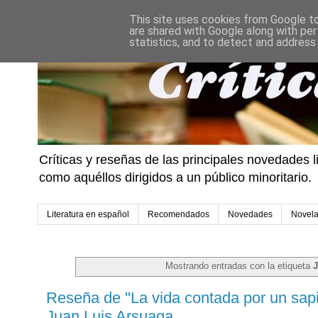
This site uses cookies from Google to 
are shared with Google along with per
statistics, and to detect and address
Críticas y reseñas de las principales novedades l
como aquéllos dirigidos a un público minoritario.
Literatura en español
Recomendados
Novedades
Novel
Mostrando entradas con la etiqueta
J
Reseña de "La vida contada por un sapi
Juan Luis Arsuaga