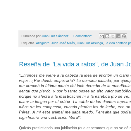
Publicado por
Juan Luis Sánchez
1 comentario:
Etiquetas:
Alfaguara
,
Juan José Millás
,
Juan Luis Arsuaga
,
La vida contada po
Reseña de "La vida a ratos", de Juan J
"
Entonces me viene a la cabeza la idea de escribir un diario d
vejez. ¿Por dónde empezaría? La semana pasada, por ejempl
me arrancó la última muela del lado derecho de la mandíbula 
dental que pierdo, y por lo tanto posee un alto valor simbóli
porque no afecta a la masticación ni a la estética (no se ve
pasar la lengua por el cráter. La caída de los dientes represe
niños se les compensa, cuando pierden los de leche, con un 
Pérez. A mí este animal me daba miedo. Pensaba que podía 
significaría una castración literal
".
Quizás presintiendo una jubilación (que esperamos que no se dé 