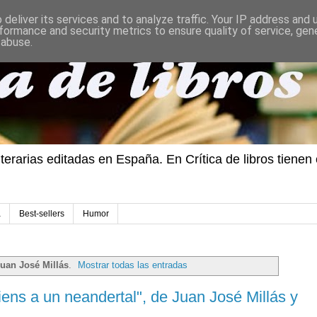
deliver its services and to analyze traffic. Your IP address and
formance and security metrics to ensure quality of service, ge
 abuse.
iterarias editadas en España. En Crítica de libros tiene
a
Best-sellers
Humor
uan José Millás
.
Mostrar todas las entradas
ens a un neandertal", de Juan José Millás y