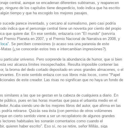
sonaje central, aunque se encadenan diferentes subtramas, y reaparecen
o, ninguno de los capítulos tiene desperdicio,
todo indica que ha escrito
 algún tiempo y que ha escogido los mejores pasajes.
e sucede parece inventado, y cercano al surrealismo, pero casi podría
 todo indica que el personaje central tiene un noventa por ciento del propio
ica que quiere dar. En ese sentido, enlazaría con "El mundo"
(serviría
nó el Premio Planeta en 2007, y el Premio Nacional de Narrativa en 2008, y
 loca".
Se perciben conexiones (o acaso sea una paranoia de este
a-Matas (¿se conocerán estos tres e intercambian impresiones?).
u particular universo. Pero sorprende la abundancia de humor, que si bien
esta vez alcanza límites insospechados. Resulta imposible contener las
isor, la broma del dedo cortado depositado en unos grandes almacenes, o el
 Cervantes. En este sentido enlaza con sus libros más locos, como "Papel
dicionales de este creador. Las risas no significan que no haya un fondo de
nes similares a las que se gestan en la cabeza de cualquiera a diario. En
rte público, pues en las horas muertas que pasa el urbanita medio en el
edor. Acaba siendo uno de los mejores libros del autor, que afirma en las
ás podría retirarse. Quizás sea ésta (con permiso de otros volúmenes
que en cierto sentido viene a ser un recopilatorio de algunos grandes
los lectores habituales les sonarán comentarios como cuando el
ir, quieren haber escrito". Eso sí, no se retire, señor Millás, siga