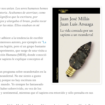
ue nos unían. Los seres humanos hemos
istoria. Acabamos de aterrizar, como
ignifica que la escritura, por
ojos y alargaba el brazo, podía tocar
r las mías. Ellos estaban en mí
 adhiere a la tendencia de escribir
numerosos autores, por ejemplo en
"La
una legión, pero sí un grupo bastante
xperimento, que surge de una visita a
olución Humana (MEH), donde conoció
te sapiens le explique conceptos al
 un programa sobre neandertales en la
neandertal. No me siento a gusto
r, porque no hay escritura sin
 al mundo. Yo siempre he fantaseado
 haber sobrevivido, en vez de los
 sentimental, mientras que el sapiens era retorcido y sólo pensaba en sus