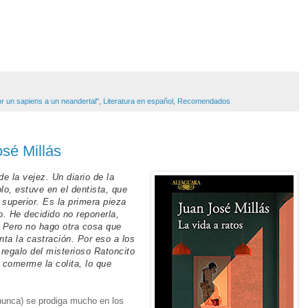
r un sapiens a un neandertal"
,
Literatura en español
,
Recomendados
osé Millás
e la vejez. Un diario de la
o, estuve en el dentista, que
superior. Es la primera pieza
co. He decidido no reponerla,
). Pero no hago otra cosa que
nta la castración. Por eso a los
regalo del misterioso Ratoncito
comerme la colita, lo que
nunca) se prodiga mucho en los