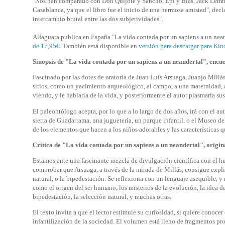
"Nos han comparado con Don Quijote y Sancho, Epi y Blas, Jack Lemm
Casablanca, ya que el libro fue el inicio de una hermosa amistad", decl
intercambio brutal entre las dos subjetividades".
Alfaguara publica en España "La vida contada por un sapiens a un nean
de 17,95€
. También está disponible en
versión para descargar para Kin
Sinopsis de "La vida contada por un sapiens a un neandertal", encue
Fascinado por las dotes de oratoria de Juan Luis Arsuaga, Juanjo Millá
sitios, como un yacimiento arqueológico, al campo, a una maternidad, a u
viendo, y le hablaría de la vida, y posteriormente el autor plasmaría su
El paleontólogo acepta, por lo que a lo largo de dos años, irá con el au
sierra de Guadarrama, una juguetería, un parque infantil, o el Museo de
de los elementos que hacen a los niños adorables y las características 
Crítica de "La vida contada por un sapiens a un neandertal", origin
Estamos ante una fascinante mezcla de divulgación científica con el hu
comprobar que Arsuaga, a través de la mirada de Millás, consigue expl
natural, o la bipedestación. Se reflexiona con un lenguaje asequible, 
como el origen del ser humano, los misterios de la evolución, la idea d
bipedestación, la selección natural, y muchas otras.
El texto invita a que el lector estimule su curiosidad, si quiere conoc
infantilización de la sociedad. El volumen está lleno de fragmentos pr