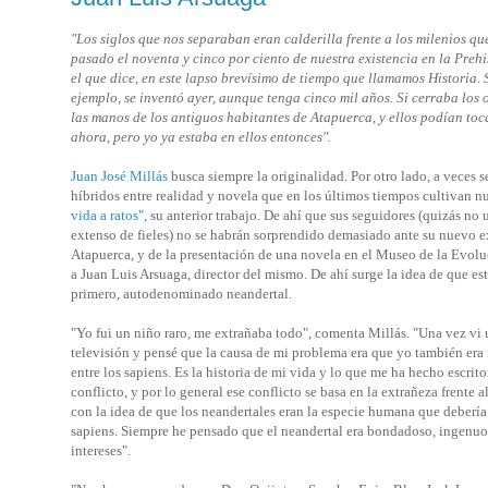
"Los siglos que nos separaban eran calderilla frente a los milenios q
pasado el noventa y cinco por ciento de nuestra existencia en la Preh
el que dice, en este lapso brevísimo de tiempo que llamamos Historia. S
ejemplo, se inventó ayer, aunque tenga cinco mil años. Si cerraba los 
las manos de los antiguos habitantes de Atapuerca, y ellos podían toca
ahora, pero yo ya estaba en ellos entonces".
Juan José Millás
busca siempre la originalidad. Por otro lado, a veces se
híbridos entre realidad y novela que en los últimos tiempos cultivan 
vida a ratos",
su anterior trabajo. De ahí que sus seguidores (quizás no 
extenso de fieles) no se habrán sorprendido demasiado ante su nuevo e
Atapuerca, y de la presentación de una novela en el Museo de la Ev
a Juan Luis Arsuaga, director del mismo. De ahí surge la idea de que es
primero, autodenominado neandertal.
"Yo fui un niño raro, me extrañaba todo", comenta Millás. "Una vez vi
televisión y pensé que la causa de mi problema era que yo también era 
entre los sapiens. Es la historia de mi vida y lo que me ha hecho escrito
conflicto, y por lo general ese conflicto se basa en la extrañeza frente
con la idea de que los neandertales eran la especie humana que debería
sapiens. Siempre he pensado que el neandertal era bondadoso, ingenuo y
intereses".