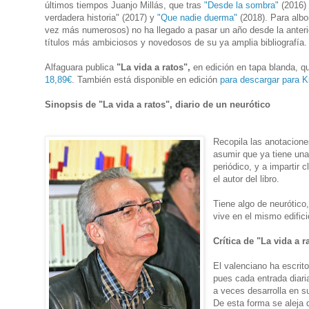
últimos tiempos Juanjo Millás, que tras
"Desde la sombra"
(2016) 
verdadera historia" (2017) y
"Que nadie duerma"
(2018). Para albo
vez más numerosos) no ha llegado a pasar un año desde la anteri
títulos más ambiciosos y novedosos de su ya amplia bibliografía.
Alfaguara publica
"La vida a ratos",
en edición en tapa blanda, q
18,89€
. También está disponible en edición
para descargar para K
Sinopsis de "La vida a ratos", diario de un neurótico
Recopila las anotacione
asumir que ya tiene una
periódico, y a impartir 
el autor del libro.
Tiene algo de neurótico
vive en el mismo edifici
Crítica de "La vida a
El valenciano ha escrit
pues cada entrada diari
a veces desarrolla en s
De esta forma se aleja d