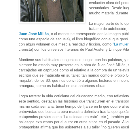
evolución clara del per
secundarios. Desde lueg
mucho material durante
La mayor parte de lo qu
tratarse de autoficción;
Juan José Millás
, o al menos se corresponde con la imagen públ
como una especie de secuela)
, el libro biográfico con el que ga
con algún volumen que mezcla realidad y ficción, como
"La mujer
cronista) con los universos literarios de Paul Auster y
Enrique Vil
Mantiene sus habituales e ingeniosos juegos con las palabras, y s
siempre
ha estado muy presente en la obra de Juan José Millás, 
carcajadas en capítulos como el relativo a la compra de un telev
escritor que se matricula en su taller, tan manco como el propio
mojado", de los 80, que nos convirtió a algunos lectores en incon
amargura, como es habitual en sus anteriores obras.
Logra retratar la vida cotidiana del ciudadano medio, con reflexio
este sentido, destacan las historias que transcurren en el transpo
mismo cada semana, tiene tiempo de fijarse en lo que ocurre alred
entrevistas que busca la obra maestra definitiva tras la que quiz
estupendos previos como "La soledad era esto", etc.), también por
hallazgos expuestos por el autor en otros sitios en el pasado. A 
protagonista afirma que los asistentes a su taller "no quieren escrib