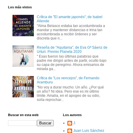
Los más vistos
Crítica de "El amante japonés", de Isabel
Allende
"Alma Belasco estaba tan acostumbrada a
mandar y mantener distancias e Irina tan
acostumbrada a recibir órdenes y ser
discreta que n...
Reseña de "Aquitania", de Eva Gª Sáenz de
Urturi. Premio Planeta 2020
" Esas fueron las últimas palabras que
padre me dirigió antes de partir, oculto bajo
su capa de peregrino. Ahora emisarios de
mirada ga...
Crítica de "Los vencejos", de Fernando
Aramburu
"No voy a durar mucho. Un año. ¿Por qué
un año? Ni idea. Pero ese es mi último
límite. Amalia, en el apogeo de su odio,
solía reprochar...
Buscar en esta web
Los autores
J.
Juan Luis Sánchez