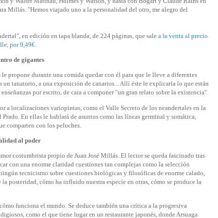
on y Walter Matthau, Holmes y Watson, y hasta con Bogart y Claude Rains en
ara Millás. "Hemos viajado uno a la personalidad del otro, me alegro del
dertal", en edición en tapa blanda, de 224 páginas, que sale
a la venta al precio
dle, por 9,49€
.
ntro de gigantes
s le propone durante una comida quedar con él para que le lleve a diferentes
n tanatorio, a una exposición de canarios... Allí éste le explicaría lo que están
s enseñanzas por escrito, de cara a componer "un gran relato sobre la existencia".
tor a localizaciones variopintas, como el Valle Secreto de los neandertales en la
l Prado. En ellas le hablará de asuntos como las líneas germinal y somática,
que comparten con los peluches.
alidad al poder
mor costumbrista propio de Juan José Millás. El lector se queda fascinado tras
icar con una enorme claridad cuestiones tan complejas como la selección
y ningún tecnicismo sobre cuestiones biológicas y filosóficas de enorme calado,
e la posteridad, cómo ha influido nuestra especie en otras, cómo se produce la
er cómo funciona el mundo. Se deduce también una crítica a la progresiva
odigiosos, como el que tiene lugar en un restaurante japonés, donde Arsuaga