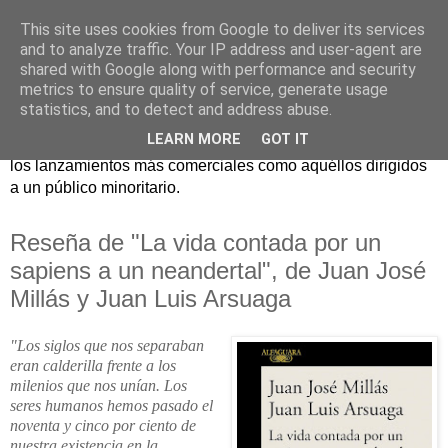
This site uses cookies from Google to deliver its services
and to analyze traffic. Your IP address and user-agent are
shared with Google along with performance and security
metrics to ensure quality of service, generate usage
statistics, and to detect and address abuse.
Críticas y reseñas de las principales novedades literarias
LEARN MORE
GOT IT
editadas en España. En Crítica de libros tienen cabida tanto
los lanzamientos más comerciales como aquéllos dirigidos
a un público minoritario.
Reseña de "La vida contada por un
sapiens a un neandertal", de Juan José
Millás y Juan Luis Arsuaga
"Los siglos que nos separaban
eran calderilla frente a los
milenios que nos unían. Los
seres humanos hemos pasado el
noventa y cinco por ciento de
nuestra existencia en la