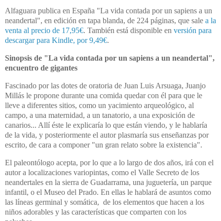
Alfaguara publica en España "La vida contada por un sapiens a un
neandertal", en edición en tapa blanda, de 224 páginas, que sale
a la
venta al precio de 17,95€
. También está disponible en
versión para
descargar para Kindle, por 9,49€
.
Sinopsis de "La vida contada por un sapiens a un neandertal",
encuentro de gigantes
Fascinado por las dotes de oratoria de Juan Luis Arsuaga, Juanjo
Millás le propone durante una comida quedar con él para que le
lleve a diferentes sitios, como un yacimiento arqueológico, al
campo, a una maternidad, a un tanatorio, a una exposición de
canarios... Allí éste le explicaría lo que están viendo, y le hablaría
de la vida, y posteriormente el autor plasmaría sus enseñanzas por
escrito, de cara a componer "un gran relato sobre la existencia".
El paleontólogo acepta, por lo que a lo largo de dos años, irá con el
autor a localizaciones variopintas, como el Valle Secreto de los
neandertales en la sierra de Guadarrama, una juguetería, un parque
infantil, o el Museo del Prado. En ellas le hablará de asuntos como
las líneas germinal y somática, de los elementos que hacen a los
niños adorables y las características que comparten con los