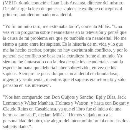
(MEH), donde conoció a Juan Luis Arsuaga, director del mismo.
De ahí surge la idea de que este sapiens le explique conceptos al
primero, autodenominado neandertal.
"Yo fui un niño raro, me extrañaba todo", comenta Millás. "Una
vez vi un programa sobre neandertales en la televisión y pensé que
la causa de mi problema era que yo también era neandertal. No me
siento a gusto entre los sapiens. Es la historia de mi vida y lo que
me ha hecho escritor, porque no hay escritura sin conflicto, y por lo
general ese conflicto se basa en la extrañeza frente al mundo. Yo
siempre he fantaseado con la idea de que los neandertales eran la
especie humana que debería haber sobrevivido, en vez de los
sapiens. Siempre he pensado que el neandertal era bondadoso,
ingenuo y sentimental, mientras que el sapiens era retorcido y sólo
pensaba en sus intereses".
"Nos han comparado con Don Quijote y Sancho, Epi y Blas, Jack
Lemmon y Walter Matthau, Holmes y Watson, y hasta con Bogart y
Claude Rains en Casablanca, ya que el libro fue el inicio de una
hermosa amistad", declara Millás. "Hemos viajado uno a la
personalidad del otro, me alegro del intercambio brutal entre las dos
subjetividades".