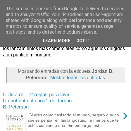
This site uses cookies from Google to deliver its services
and to analyze traffic. Your IP address and user-agent are
shared with Google along with performance and security
metrics to ensure quality of service, generate usage
statistics, and to detect and address abuse.
Críticas y reseñas de las principales novedades literarias
LEARN MORE
GOT IT
editadas en España. En Crítica de libros tienen cabida tanto
los lanzamientos más comerciales como aquéllos dirigidos
a un público minoritario.
Mostrando entradas con la etiqueta
Jordan B.
Peterson
.
Mostrar todas las entradas
Crítica de "12 reglas para vivir.
Un antídoto al caos", de Jordan
B. Peterson
›
"Si eres como casi todo el mundo, seguro que no
sueles pensar en las langostas... a menos que te
estés comiendo una. Sin embargo, est...