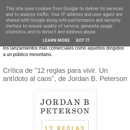
This site uses cookies from Google to deliver its services
and to analyze traffic. Your IP address and user-agent are
shared with Google along with performance and security
metrics to ensure quality of service, generate usage
statistics, and to detect and address abuse.
Críticas y reseñas de las principales novedades literarias
LEARN MORE
GOT IT
editadas en España. En Crítica de libros tienen cabida tanto
los lanzamientos más comerciales como aquéllos dirigidos
a un público minoritario.
Crítica de "12 reglas para vivir. Un
antídoto al caos", de Jordan B. Peterson