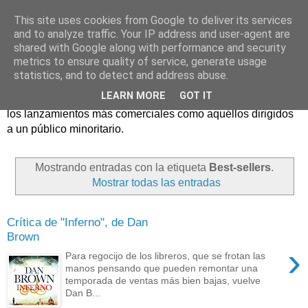
This site uses cookies from Google to deliver its services
and to analyze traffic. Your IP address and user-agent are
shared with Google along with performance and security
metrics to ensure quality of service, generate usage
statistics, and to detect and address abuse.
Críticas y reseñas de las principales novedades literarias
LEARN MORE
GOT IT
editadas en España. En Crítica de libros tienen cabida tanto
los lanzamientos más comerciales como aquéllos dirigidos
a un público minoritario.
Mostrando entradas con la etiqueta
Best-sellers
.
Mostrar todas las entradas
Crítica de "Inferno", de Dan
Brown
›
Para regocijo de los libreros, que se frotan las
manos pensando que pueden remontar una
temporada de ventas más bien bajas, vuelve
Dan B...