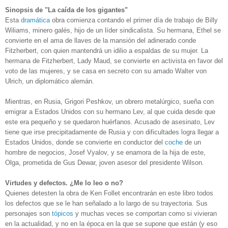
Sinopsis de "La caída de los gigantes"
Esta
dramática
obra comienza contando el primer día de trabajo de Billy
Wiliams, minero galés, hijo de un líder sindicalista. Su hermana, Ethel se
convierte en el ama de llaves de la mansión del adinerado conde
Fitzherbert, con quien mantendrá un idilio a espaldas de su mujer. La
hermana de Fitzherbert, Lady Maud, se convierte en activista en favor del
voto de las mujeres, y se casa en secreto con su amado Walter von
Ulrich, un diplomático alemán.
Mientras, en Rusia, Grigori Peshkov, un obrero metalúrgico, sueña con
emigrar a Estados Unidos con su hermano Lev, al que cuida desde que
este era pequeño y se quedaron huérfanos. Acusado de asesinato, Lev
tiene que irse precipitadamente de Rusia y con dificultades logra llegar a
Estados Unidos, donde se convierte en conductor del
coche
de un
hombre de negocios, Josef Vyalov, y se enamora de la hija de este,
Olga, prometida de Gus Dewar, joven asesor del presidente Wilson.
Virtudes y defectos. ¿Me lo leo o no?
Quienes detesten la obra de Ken Follet encontrarán en este libro todos
los defectos que se le han señalado a lo largo de su trayectoria. Sus
personajes son
tópicos
y muchas veces se comportan como si vivieran
en la actualidad, y no en la época en la que se supone que están (y eso