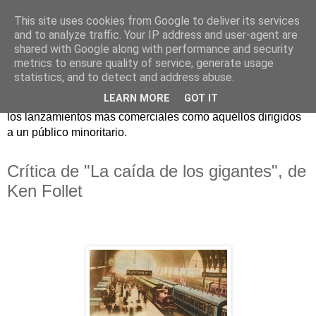
This site uses cookies from Google to deliver its services
and to analyze traffic. Your IP address and user-agent are
shared with Google along with performance and security
metrics to ensure quality of service, generate usage
statistics, and to detect and address abuse.
Críticas y reseñas de las principales novedades literarias
LEARN MORE
GOT IT
editadas en España. En Crítica de libros tienen cabida tanto
los lanzamientos más comerciales como aquéllos dirigidos
a un público minoritario.
Crítica de "La caída de los gigantes", de
Ken Follet