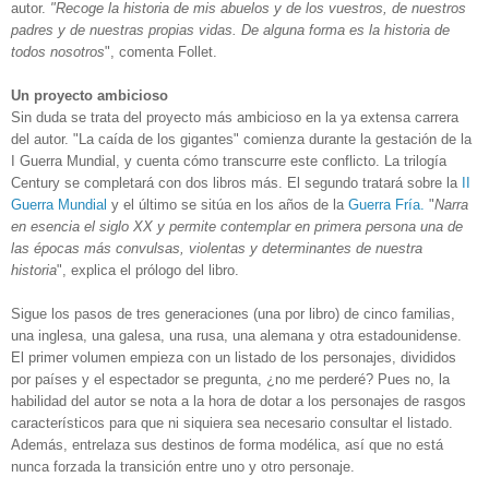
autor.
"Recoge la historia de mis abuelos y de los vuestros, de nuestros
padres y de nuestras propias vidas. De alguna forma es la historia de
todos nosotros
", comenta Follet.
Un proyecto ambicioso
Sin duda se trata del proyecto más ambicioso en la ya extensa carrera
del autor. "La caída de los gigantes" comienza durante la gestación de la
I Guerra Mundial, y cuenta cómo transcurre este conflicto. La trilogía
Century se completará con dos libros más. El segundo tratará sobre la
II
Guerra Mundial
y el último se sitúa en los años de la
Guerra Fría.
"
Narra
en esencia el siglo XX y permite contemplar en primera persona una de
las épocas más convulsas, violentas y determinantes de nuestra
historia
", explica el prólogo del libro.
Sigue los pasos de tres generaciones (una por libro) de cinco familias,
una inglesa, una galesa, una rusa, una alemana y otra estadounidense.
El primer volumen empieza con un listado de los personajes, divididos
por países y el espectador se pregunta, ¿no me perderé? Pues no, la
habilidad del autor se nota a la hora de dotar a los personajes de rasgos
característicos para que ni siquiera sea necesario consultar el listado.
Además, entrelaza sus destinos de forma modélica, así que no está
nunca forzada la transición entre uno y otro personaje.