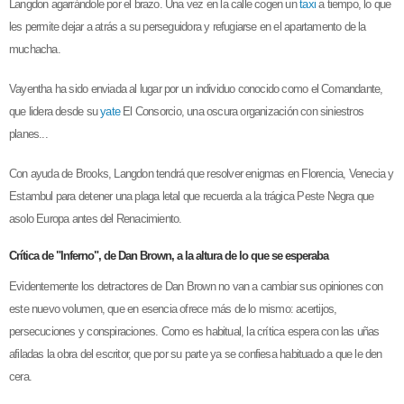
Langdon agarrándole por el brazo. Una vez en la calle cogen un
taxi
a tiempo, lo que
les permite dejar a atrás a su perseguidora y refugiarse en el apartamento de la
muchacha.
Vayentha ha sido enviada al lugar por un individuo conocido como el Comandante,
que lidera desde su
yate
El Consorcio, una oscura organización con siniestros
planes...
Con ayuda de Brooks, Langdon tendrá que resolver enigmas en Florencia, Venecia y
Estambul para detener una plaga letal que recuerda a la trágica Peste Negra que
asolo Europa antes del Renacimiento.
Crítica de "Inferno", de Dan Brown, a la altura de lo que se esperaba
Evidentemente los detractores de Dan Brown no van a cambiar sus opiniones con
este nuevo volumen, que en esencia ofrece más de lo mismo: acertijos,
persecuciones y conspiraciones. Como es habitual, la crítica espera con las uñas
afiladas la obra del escritor, que por su parte ya se confiesa habituado a que le den
cera.