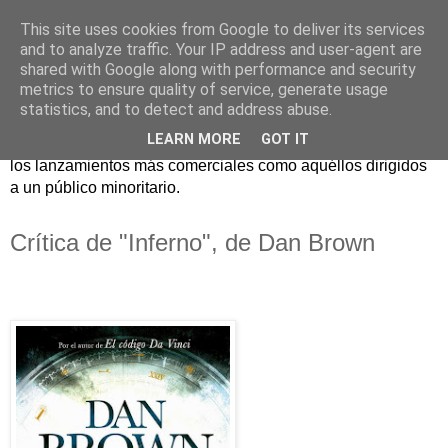
This site uses cookies from Google to deliver its services
and to analyze traffic. Your IP address and user-agent are
shared with Google along with performance and security
metrics to ensure quality of service, generate usage
statistics, and to detect and address abuse.
Críticas y reseñas de las principales novedades literarias
LEARN MORE
GOT IT
editadas en España. En Crítica de libros tienen cabida tanto
los lanzamientos más comerciales como aquéllos dirigidos
a un público minoritario.
Crítica de "Inferno", de Dan Brown