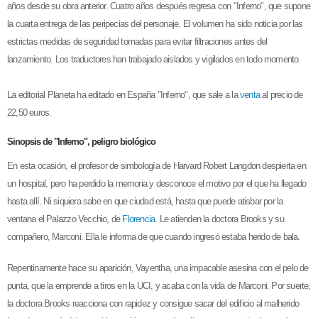
años desde su obra anterior. Cuatro años después regresa con "Inferno", que supone
la cuarta entrega de las peripecias del personaje. El volumen ha sido noticia por las
estrictas medidas de seguridad tomadas para evitar filtraciones antes del
lanzamiento. Los traductores han trabajado aislados y vigilados en todo momento.
La editorial Planeta ha editado en España "Inferno", que sale a la
venta
al precio de
22,50 euros.
Sinopsis de "Inferno", peligro biológico
En esta ocasión, el profesor de simbología de Harvard Robert Langdon despierta en
un hospital, pero ha perdido la memoria y desconoce el motivo por el que ha llegado
hasta allí. Ni siquiera sabe en que ciudad está, hasta que puede atisbar por la
ventana el Palazzo Vecchio, de
Florencia
. Le atienden la doctora Brooks y su
compañero, Marconi. Ella le informa de que cuando ingresó estaba herido de bala.
Repentinamente hace su aparición, Vayentha, una impacable asesina con el pelo de
punta, que la emprende a tiros en la UCI, y acaba con la vida de Marconi. Por suerte,
la doctora Brooks reacciona con rapidez y consigue sacar del edificio al malherido