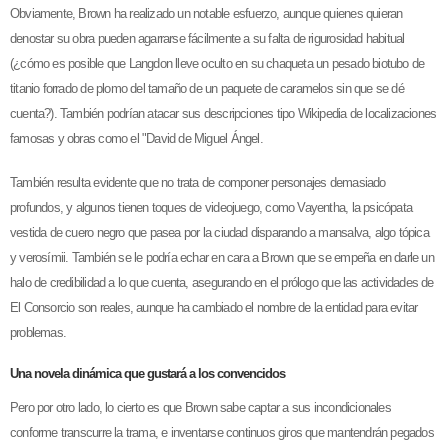
Obviamente, Brown ha realizado un notable esfuerzo, aunque quienes quieran
denostar su obra pueden agarrarse fácilmente a su falta de rigurosidad habitual
(¿cómo es posible que Langdon lleve oculto en su chaqueta un pesado biotubo de
titanio forrado de plomo del tamaño de un paquete de caramelos sin que se dé
cuenta?). También podrían atacar sus descripciones tipo Wikipedia de localizaciones
famosas y obras como el "David de Miguel Ángel.
También resulta evidente que no trata de componer personajes demasiado
profundos, y algunos tienen toques de videojuego, como Vayentha, la psicópata
vestida de cuero negro que pasea por la ciudad disparando a mansalva, algo tópica
y verosímii. También se le podría echar en cara a Brown que se empeña en darle un
halo de credibilidad a lo que cuenta, asegurando en el prólogo que las actividades de
El Consorcio son reales, aunque ha cambiado el nombre de la entidad para evitar
problemas.
Una novela dinámica que gustará a los convencidos
Pero por otro lado, lo cierto es que Brown sabe captar a sus incondicionales
conforme transcurre la trama, e inventarse continuos giros que mantendrán pegados