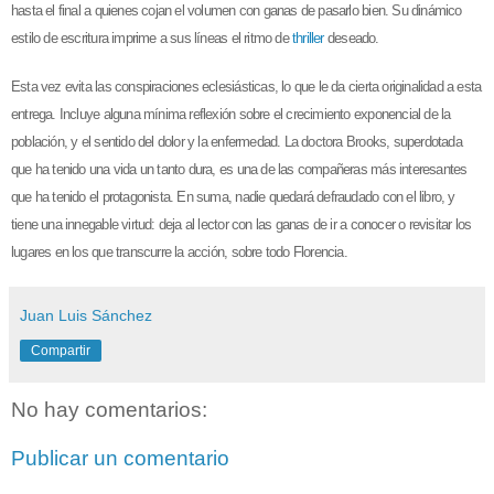
hasta el final a quienes cojan el volumen con ganas de pasarlo bien. Su dinámico
estilo de escritura imprime a sus líneas el ritmo de
thriller
deseado.
Esta vez evita las conspiraciones eclesiásticas, lo que le da cierta originalidad a esta
entrega. Incluye alguna mínima reflexión sobre el crecimiento exponencial de la
población, y el sentido del dolor y la enfermedad. La doctora Brooks, superdotada
que ha tenido una vida un tanto dura, es una de las compañeras más interesantes
que ha tenido el protagonista. En suma, nadie quedará defraudado con el libro, y
tiene una innegable virtud: deja al lector con las ganas de ir a conocer o revisitar los
lugares en los que transcurre la acción, sobre todo Florencia.
Juan Luis Sánchez
Compartir
No hay comentarios:
Publicar un comentario