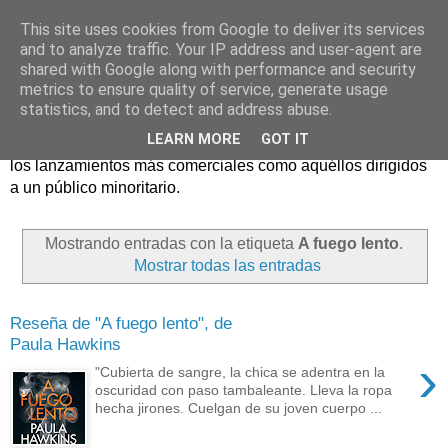
This site uses cookies from Google to deliver its services
and to analyze traffic. Your IP address and user-agent are
shared with Google along with performance and security
metrics to ensure quality of service, generate usage
statistics, and to detect and address abuse.
Críticas y reseñas de las principales novedades literarias
LEARN MORE
GOT IT
editadas en España. En Crítica de libros tienen cabida tanto
los lanzamientos más comerciales como aquéllos dirigidos
a un público minoritario.
Mostrando entradas con la etiqueta
A fuego lento
.
Mostrar todas las entradas
Reseña de "A fuego lento", de
Paula Hawkins
›
"Cubierta de sangre, la chica se adentra en la
oscuridad con paso tambaleante. Lleva la ropa
hecha jirones. Cuelgan de su joven cuerpo ...