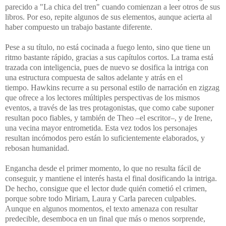
parecido a "La chica del tren" cuando comienzan a leer otros de sus
libros. Por eso, repite algunos de sus elementos, aunque acierta al
haber compuesto un trabajo bastante diferente.
Pese a su título, no está cocinada a fuego lento, sino que tiene un
ritmo bastante rápido, gracias a sus capítulos cortos.
La trama está
trazada con inteligencia, pues de nuevo se dosifica la intriga con
una estructura compuesta de saltos adelante y atrás en el
tiempo.
Hawkins recurre a su personal estilo de narración en zigzag
que ofrece a los lectores múltiples perspectivas de los mismos
eventos, a través de las tres protagonistas, que como cabe suponer
resultan poco fiables, y también de Theo –el escritor–, y de Irene,
una vecina mayor entrometida.
Esta vez todos los personajes
resultan incómodos pero están lo suficientemente elaborados, y
rebosan humanidad.
Engancha desde el primer momento, lo que no resulta fácil de
conseguir, y mantiene el interés hasta el final dosificando la intriga.
De hecho, consigue que el lector dude quién cometió el crimen,
porque sobre todo Miriam, Laura y Carla parecen culpables.
Aunque en algunos momentos, el texto amenaza con resultar
predecible, desemboca en un final que más o menos sorprende,