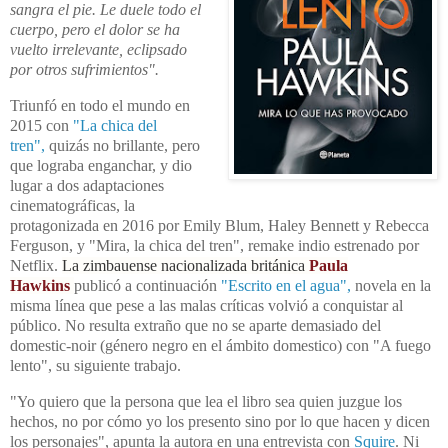
sangra el pie. Le duele todo el
cuerpo, pero el dolor se ha
vuelto irrelevante, eclipsado
por otros sufrimientos".
Triunfó en todo el mundo en
2015 con
"La chica del
tren",
quizás no brillante, pero
que lograba enganchar, y dio
lugar a dos adaptaciones
cinematográficas, la
protagonizada en 2016 por Emily Blum, Haley Bennett y Rebecca
Ferguson, y "Mira, la chica del tren", remake indio estrenado por
Netflix.
La zimbauense nacionalizada británica
Paula
Hawkins
publicó a continuación
"Escrito en el agua",
novela en la
misma línea que pese a las malas críticas volvió a conquistar al
público. No resulta extraño que no se aparte demasiado del
domestic-noir (género negro en el ámbito domestico) con "A fuego
lento", su siguiente trabajo.
"Y
o quiero que la persona que lea el libro sea quien juzgue los
hechos, no por cómo yo los presento sino por lo que hacen y dicen
los personajes", apunta la autora en una entrevista con
Squire
. Ni