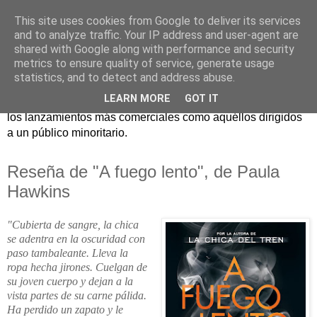
This site uses cookies from Google to deliver its services
and to analyze traffic. Your IP address and user-agent are
shared with Google along with performance and security
metrics to ensure quality of service, generate usage
statistics, and to detect and address abuse.
Críticas y reseñas de las principales novedades literarias
LEARN MORE
GOT IT
editadas en España. En Crítica de libros tienen cabida tanto
los lanzamientos más comerciales como aquéllos dirigidos
a un público minoritario.
Reseña de "A fuego lento", de Paula
Hawkins
"Cubierta de sangre, la chica
se adentra en la oscuridad con
paso tambaleante. Lleva la
ropa hecha jirones. Cuelgan de
su joven cuerpo y dejan a la
vista partes de su carne pálida.
Ha perdido un zapato y le