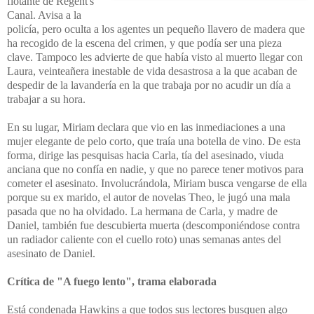
flotante de Regent's
Canal. Avisa a la
policía, pero oculta a los agentes un pequeño llavero de madera que
ha recogido de la escena del crimen, y que podía ser una pieza
clave.
Tampoco les advierte de que había visto al muerto llegar con
Laura,
veinteañera inestable de vida desastrosa a la que acaban de
despedir de la lavandería en la que trabaja por no acudir un día a
trabajar a su hora.
En su lugar, Miriam declara que vio en las inmediaciones a una
mujer elegante de pelo corto, que traía una botella de vino. De esta
forma, dirige las pesquisas hacia Carla, tía del asesinado, viuda
anciana que no confía en nadie, y que no parece tener motivos para
cometer el asesinato. Involucrándola, Miriam busca vengarse de ella
porque
su ex marido, el autor de novelas Theo, le jugó una mala
pasada que no ha olvidado. La hermana de Carla, y madre de
Daniel,
también fue descubierta muerta (descomponiéndose contra
un radiador caliente con el cuello roto) unas semanas antes del
asesinato de Daniel.
Crítica de "A fuego lento", trama elaborada
Está condenada Hawkins a que todos sus lectores busquen algo