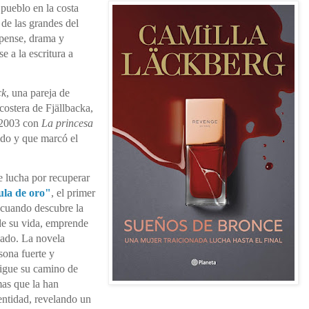
pueblo en la costa
de las grandes del
spense, drama y
e a la escritura a
ck
, una pareja de
costera de Fjällbacka,
 2003 con
La princesa
bido y que marcó el
e lucha por recuperar
ula de oro"
, el primer
 cuando descubre la
 de su vida, emprende
zado. La novela
sona fuerte y
sigue su camino de
mas que la han
ntidad, revelando un