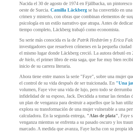
Nacida el 30 de agosto de 1974 en Fjällbacka, un pintoresco 
oeste de Suecia.
Camilla Läckberg
se ha convertido en una 
crimen y misterio, con obras que combinan elementos de su
psicología en un estilo narrativo que atrapa. Antes de dedicars
tiempo completo, Läckberg trabajó como economista.
Su serie más conocida es la de
Patrik Hedström
y
Erica Fal
investigadores que resuelven crímenes en la pequeña ciudad 
el mismo lugar donde Läckberg creció. La autora debutó en
de hielo
, el primer libro de esta saga, que fue muy bien reci
inicio de su carrera literaria.
Ahora tiene entre manos la serie "Faye", sobre una mujer qu
el control de su vida después de ser traicionada. En
"Una ja
volumen, Faye vive una vida de lujo, pero todo se derrumba
infidelidad de su esposo, Jack. Decidida a tomar las riendas
un plan de venganza para destruir a aquellos que la han utili
explora su transformación de una mujer vulnerable a una per
calculadora. En la segunda entrega,
"Alas de plata"
, Faye 
venganza mientras se enfrenta a su pasado oscuro y los trau
marcado. A medida que avanza, Faye lucha con su propia ide