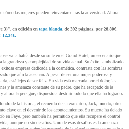
re cómo las mujeres pueden reinventarse tras la adversidad. Ahora
e 3)", en edición en
tapa blanda
, de 392 páginas, por 28,80€.
 12,34€.​
observa la bahía desde su suite en el Grand Hotel, un escenario que
úa la grandeza y complejidad de su vida actual. Su éxito, simbolizado
u exitosa empresa dedicada a la cosmética, contrasta con las sombras
asado que aún la acechan. A pesar de ser una mujer poderosa y
aria, está lejos de ser feliz. Su vida está marcada por el dolor, las
iones y la amenaza constante de su padre, que ha escapado de la
 y ahora la persigue, dispuesto a destruir todo lo que ella ha logrado.
fondo de la historia, el recuerdo de su exmarido, Jack, muerto, otro
nto clave en el devenir de los acontecimientos. Su muerte ha dejado
cío en Faye, pero también ha permitido que ella recupere el control
 vida, aunque no sin desafíos. Uno de esos desafíos es la amenaza
ante de su padre, quien ha escapado de la cárcel y amenaza no solo a