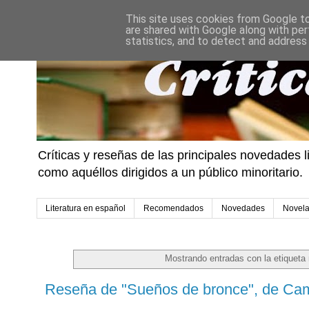
This site uses cookies from Google to 
are shared with Google along with per
statistics, and to detect and address
Críticas y reseñas de las principales novedades l
como aquéllos dirigidos a un público minoritario.
Literatura en español
Recomendados
Novedades
Novel
Mostrando entradas con la etiqueta
Reseña de "Sueños de bronce", de Cam