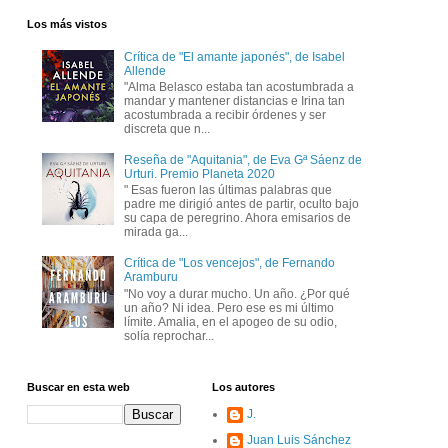
Los más vistos
Crítica de "El amante japonés", de Isabel
Allende
"Alma Belasco estaba tan acostumbrada a
mandar y mantener distancias e Irina tan
acostumbrada a recibir órdenes y ser
discreta que n...
Reseña de "Aquitania", de Eva Gª Sáenz de
Urturi. Premio Planeta 2020
" Esas fueron las últimas palabras que
padre me dirigió antes de partir, oculto bajo
su capa de peregrino. Ahora emisarios de
mirada ga...
Crítica de "Los vencejos", de Fernando
Aramburu
"No voy a durar mucho. Un año. ¿Por qué
un año? Ni idea. Pero ese es mi último
límite. Amalia, en el apogeo de su odio,
solía reprochar...
Buscar en esta web
Los autores
J.
Juan Luis Sánchez