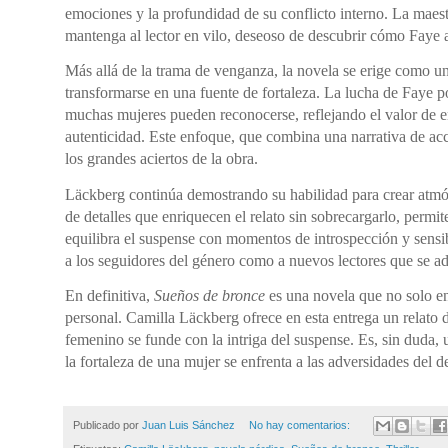
emociones y la profundidad de su conflicto interno. La maes
mantenga al lector en vilo, deseoso de descubrir cómo Faye 
Más allá de la trama de venganza, la novela se erige como un
transformarse en una fuente de fortaleza. La lucha de Faye po
muchas mujeres pueden reconocerse, reflejando el valor de en
autenticidad. Este enfoque, que combina una narrativa de a
los grandes aciertos de la obra.
Läckberg continúa demostrando su habilidad para crear atmós
de detalles que enriquecen el relato sin sobrecargarlo, permit
equilibra el suspense con momentos de introspección y sensib
a los seguidores del género como a nuevos lectores que se ad
En definitiva,
Sueños de bronce
es una novela que no solo ent
personal. Camilla Läckberg ofrece en esta entrega un relat
femenino se funde con la intriga del suspense. Es, sin duda, 
la fortaleza de una mujer se enfrenta a las adversidades del d
Publicado por
Juan Luis Sánchez
No hay comentarios: