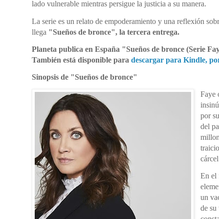
lado vulnerable mientras persigue la justicia a su manera.
La serie es un relato de empoderamiento y una reflexión sob
llega
"Sueños de bronce", la tercera entrega.
Planeta publica en España "Sueños de bronce (Serie Fay
También está disponible para
descargar para Kindle, por
Sinopsis de "Sueños de bronce"
Faye 
insin
por s
del p
millon
traic
cárcel
En el 
eleme
un va
de su
const