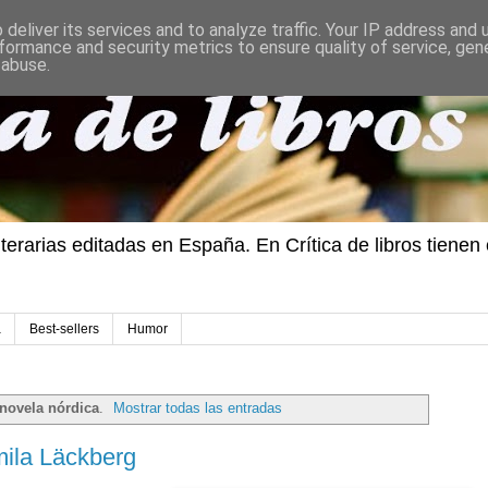
deliver its services and to analyze traffic. Your IP address and
formance and security metrics to ensure quality of service, ge
 abuse.
iterarias editadas en España. En Crítica de libros tiene
a
Best-sellers
Humor
novela nórdica
.
Mostrar todas las entradas
ila Läckberg