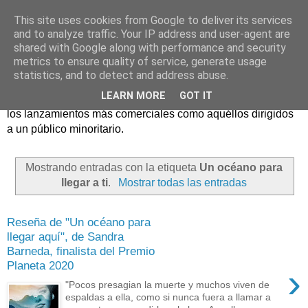
This site uses cookies from Google to deliver its services
and to analyze traffic. Your IP address and user-agent are
shared with Google along with performance and security
metrics to ensure quality of service, generate usage
statistics, and to detect and address abuse.
Críticas y reseñas de las principales novedades literarias
LEARN MORE
GOT IT
editadas en España. En Crítica de libros tienen cabida tanto
los lanzamientos más comerciales como aquéllos dirigidos
a un público minoritario.
Mostrando entradas con la etiqueta
Un océano para
llegar a ti
.
Mostrar todas las entradas
Reseña de "Un océano para
llegar aquí", de Sandra
Barneda, finalista del Premio
Planeta 2020
›
"Pocos presagian la muerte y muchos viven de
espaldas a ella, como si nunca fuera a llamar a