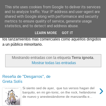
This site uses cookies from Google to deliver its services
and to analyze traffic. Your IP address and user-agent are
shared with Google along with performance and security
metrics to ensure quality of service, generate usage
statistics, and to detect and address abuse.
Críticas y reseñas de las principales novedades literarias
LEARN MORE
GOT IT
editadas en España. En Crítica de libros tienen cabida tanto
los lanzamientos más comerciales como aquéllos dirigidos
a un público minoritario.
Mostrando entradas con la etiqueta
Terra ignota
.
Mostrar todas las entradas
Reseña de "Desgarros", de
Greta Solís
›
Si siento sed de ayer, que tus versos hagan del
barquito, en mi gin-tonic, on the rock, helándome
de nuevo y anestesiándome de manzanilla e...