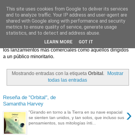
This site uses cookies from Google to deliver its services
and to analyze traffic. Your IP address and user-agent are
shared with Google along with performance and security
metrics to ensure quality of service, generate usage
statistics, and to detect and address abuse.
Críticas y reseñas de las principales novedades literarias
LEARN MORE
GOT IT
editadas en España. En Crítica de libros tienen cabida tanto
los lanzamientos más comerciales como aquéllos dirigidos
a un público minoritario.
Mostrando entradas con la etiqueta
Orbital
.
Mostrar
todas las entradas
Reseña de "Orbital", de
Samantha Harvey
›
"Girando en torno a la Tierra en su nave espacial
se sienten tan unidos, y tan solos, que incluso sus
pensamientos, sus mitologías ínti...