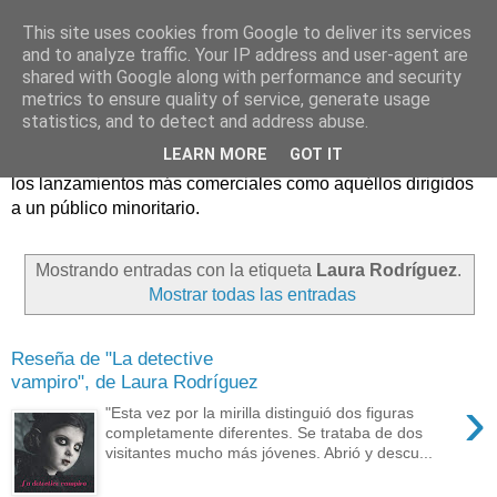
This site uses cookies from Google to deliver its services
and to analyze traffic. Your IP address and user-agent are
shared with Google along with performance and security
metrics to ensure quality of service, generate usage
statistics, and to detect and address abuse.
Críticas y reseñas de las principales novedades literarias
LEARN MORE
GOT IT
editadas en España. En Crítica de libros tienen cabida tanto
los lanzamientos más comerciales como aquéllos dirigidos
a un público minoritario.
Mostrando entradas con la etiqueta
Laura Rodríguez
.
Mostrar todas las entradas
Reseña de "La detective
vampiro", de Laura Rodríguez
›
"Esta vez por la mirilla distinguió dos figuras
completamente diferentes. Se trataba de dos
visitantes mucho más jóvenes. Abrió y descu...