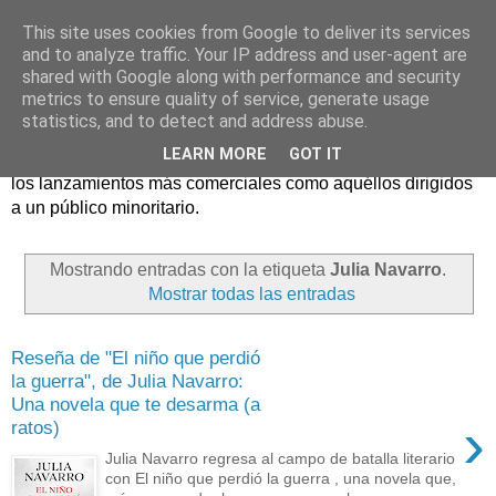
This site uses cookies from Google to deliver its services
and to analyze traffic. Your IP address and user-agent are
shared with Google along with performance and security
metrics to ensure quality of service, generate usage
statistics, and to detect and address abuse.
Críticas y reseñas de las principales novedades literarias
LEARN MORE
GOT IT
editadas en España. En Crítica de libros tienen cabida tanto
los lanzamientos más comerciales como aquéllos dirigidos
a un público minoritario.
Mostrando entradas con la etiqueta
Julia Navarro
.
Mostrar todas las entradas
Reseña de "El niño que perdió
la guerra", de Julia Navarro:
Una novela que te desarma (a
›
ratos)
Julia Navarro regresa al campo de batalla literario
con El niño que perdió la guerra , una novela que,