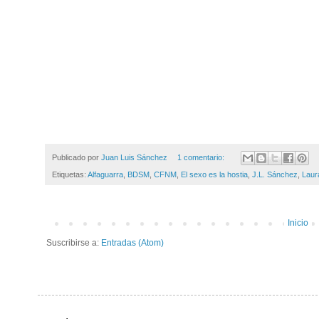
Publicado por
Juan Luis Sánchez
1 comentario:
Etiquetas:
Alfaguarra
,
BDSM
,
CFNM
,
El sexo es la hostia
,
J.L. Sánchez
,
Laur
Inicio
Suscribirse a:
Entradas (Atom)