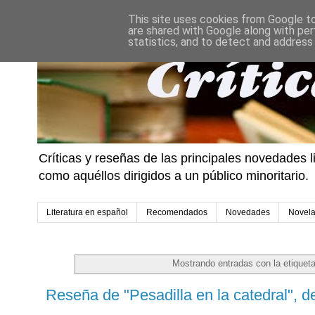
This site uses cookies from Google to 
are shared with Google along with per
statistics, and to detect and address
Críticas y reseñas de las principales novedades l
como aquéllos dirigidos a un público minoritario.
Literatura en español
Recomendados
Novedades
Novel
Mostrando entradas con la etiquet
Reseña de "Pesadilla en la catedral", d