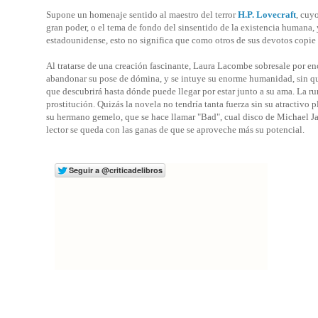
Supone un homenaje sentido al maestro del terror
H.P. Lovecraft
, cuy
gran poder, o el tema de fondo del sinsentido de la existencia humana, 
estadounidense, esto no significa que como otros de sus devotos copie s
Al tratarse de una creación fascinante, Laura Lacombe sobresale por enc
abandonar su pose de dómina, y se intuye su enorme humanidad, sin que
que descubrirá hasta dónde puede llegar por estar junto a su ama. La r
prostitución. Quizás la novela no tendría tanta fuerza sin su atractivo 
su hermano gemelo, que se hace llamar "Bad", cual disco de Michael J
lector se queda con las ganas de que se aproveche más su potencial.