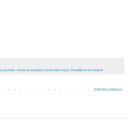
a Lacombe
,
novela en español
,
novela sado-maso
,
Pesadilla en la catedral
Entradas antiguas