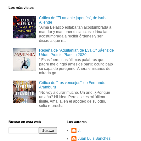
Los más vistos
Crítica de "El amante japonés", de Isabel
Allende
"Alma Belasco estaba tan acostumbrada a
mandar y mantener distancias e Irina tan
acostumbrada a recibir órdenes y ser
discreta que n...
Reseña de "Aquitania", de Eva Gª Sáenz de
Urturi. Premio Planeta 2020
" Esas fueron las últimas palabras que
padre me dirigió antes de partir, oculto bajo
su capa de peregrino. Ahora emisarios de
mirada ga...
Crítica de "Los vencejos", de Fernando
Aramburu
"No voy a durar mucho. Un año. ¿Por qué
un año? Ni idea. Pero ese es mi último
límite. Amalia, en el apogeo de su odio,
solía reprochar...
Buscar en esta web
Los autores
J.
Juan Luis Sánchez