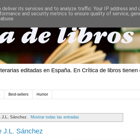
deliver its services and to analyze traffic. Your IP address and
formance and security metrics to ensure quality of service, ge
 abuse.
iterarias editadas en España. En Crítica de libros tiene
a
Best-sellers
Humor
a
J.L. Sánchez
.
Mostrar todas las entradas
e J.L. Sánchez