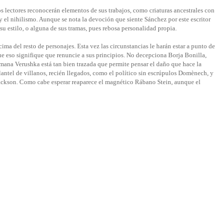
os lectores reconocerán elementos de sus trabajos, como criaturas ancestrales con
y el nihilismo. Aunque se nota la devoción que siente Sánchez por este escritor
u estilo, o alguna de sus tramas, pues rebosa personalidad propia.
ima del resto de personajes. Esta vez las circunstancias le harán estar a punto de
 eso signifique que renuncie a sus principios. No decepciona Borja Bonilla,
umana Verushka está tan bien trazada que permite pensar el daño que hace la
plantel de villanos, recién llegados, como el político sin escrúpulos Domènech, y
ackson. Como cabe esperar reaparece el magnético Rábano Stein, aunque el