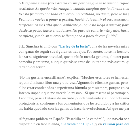
"De repente siente frío extremo en sus pezones, que se le quedan rígid
testículos. Se queda más tranquilo cuando imagina que la dómina tien
lo está frotando por todo el cuerpo. En realidad, no duele, pero le h
Pronto, le vuelve a poner a prueba, haciéndole sentir el otro extremo,
temperatura más alta que el ambiente, aunque no llega a quemar, parec
desde su pecho hasta el abdomen. No para de echarle más y más, hast
completo, y todo su cuerpo se llena poco a poco de este fluido".
J.L. Sánchez
triunfó con
"La ley de la fusta"
, una de las novelas más 
con ganas de seguir sus siguientes trabajos. Por suerte, no se ha hecho 
lanzar su siguiente novedad, que también mezcla géneros, al tener part
comedia y erotismo, aunque quizás se trate de un trabajo más oscuro, q
terreno del terror.
"No me gustaría encasillarme", explica. "Muchos escritores se han esta
repetir el mismo libro una y otra vez. Algunos de ellos me gustan, pero 
ellos estar condenados a repetir una fórmula para siempre, porque en ca
Intento impedir que me suceda lo mismo". Sí que rescata al personaje c
Lacombe, pese a tratarse de un trabajo independiente y autoconclusivo
protagonista, conforme a los comentarios que he recibido, y a las crític
me había quedado con las ganas de hacerla evolucionar. Así que me pa
Alfaguarra publica en España "Pesadilla en la catedral", una
novela sa
disponible en tapa blanda,
a la venta por 18,62€
, y en
versión para de