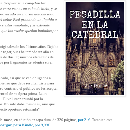
os. Después se le congelan los
e entre manos un cubo de hielo, y se
a provocado un enorme desconcierto.
 el calor. Está probando un líquido a
e estar templado, y se extiende
a que los muslos quedan bañados por
originales de los últimos años. Dejaba
de rogar, pues ha tardado un año en
es de thriller, muchos elementos de
ue por fragmentos se adentra en el
ncado, así que se ven obligados a
pienso que debe resultar triste para
so contrario el público no les acepta.
entral de su ópera prima, Laura
. "El volumen triunfó por la
as. No sólo daba más de sí, sino que
reció oportuno retomarla".
do-maso
, en edición en tapa dura, de 320 páginas,
por 21€.
También está
scargar, para Kindle
, por 9,99€
.