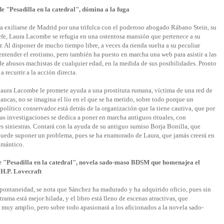
de "Pesadilla en la catedral", dómina a la fuga
a exiliarse de Madrid por una trifulca con el poderoso abogado Rábano Stein, su
efe, Laura Lacombe se refugia en una ostentosa mansión que pertenece a su
r. Al disponer de mucho tiempo libre, a veces da rienda suelta a su peculiar
ntender el erotismo, pero también ha puesto en marcha una web para asistir a las
de abusos machistas de cualquier edad, en la medida de sus posibilidades. Pronto
 recurrir a la acción directa.
ura Lacombe le promete ayuda a una prostituta rumana, víctima de una red de
blancas, no se imagina el lío en el que se ha metido, sobre todo porque un
político conservador está detrás de la organización que la tiene cautiva, que por
ras investigaciones se dedica a poner en marcha antiguos rituales, con
es siniestras. Contará con la ayuda de su antiguo sumiso Borja Bonilla, que
uede suponer un problema, pues se ha enamorado de Laura, que jamás creerá en
omántico.
e "Pesadilla en la catedral", novela sado-maso BDSM que homenajea el
 H.P. Lovecraft
espontaneidad, se nota que Sánchez ha madurado y ha adquirido oficio, pues sin
ama está mejor hilada, y el libro está lleno de escenas atractivas, que
muy amplio, pero sobre todo apasionará a los aficionados a la novela sado-