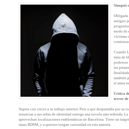
Sinopsis 
Obligada 
antiguo j
progenito
modo de e
víctimas 
comienza a
Cuando La
trata de 
poderoso 
las prime
finalidad
también p
el amor r
Crítica d
terror de
Supera con creces a su trabajo anterior. Pese a que despuntaba por su 
renunciar a sus señas de identidad entrega una novela más redonda. La tr
aprovechan localizaciones emblemáticas de Barcelona. Tiene un target 
maso BDSM, y a quienes tengan curiosidad en esta materia.