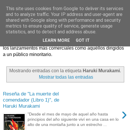
This site uses cookies from Google to deliver its services
and to analyze traffic. Your IP address and user-agent are
shared with Google along with performance and security
metrics to ensure quality of service, generate usage
statistics, and to detect and address abuse.
Críticas y reseñas de las principales novedades literarias
LEARN MORE
GOT IT
editadas en España. En Crítica de libros tienen cabida tanto
los lanzamientos más comerciales como aquéllos dirigidos
a un público minoritario.
Mostrando entradas con la etiqueta
Haruki Murakami
.
Mostrar todas las entradas
Reseña de "La muerte del
comendador (Libro 1)", de
Haruki Murakami
›
"Desde el mes de mayo de aquel año hasta
principios del año siguiente viví en una casa en lo
alto de una montaña junto a un estrecho ...