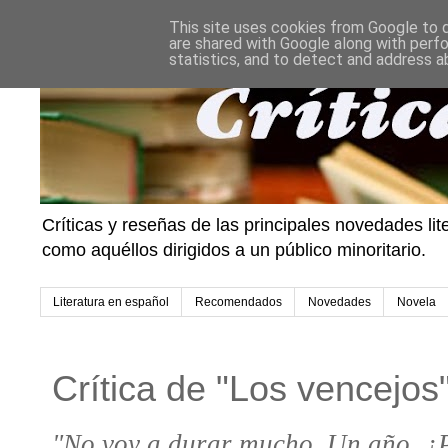
This site uses cookies from Google to de
are shared with Google along with perfo
statistics, and to detect and address a
Críticas y reseñas de las principales novedades li
como aquéllos dirigidos a un público minoritario.
Literatura en español
Recomendados
Novedades
Novela
Crítica de "Los vencejo
"No voy a durar mucho. Un año. ¿