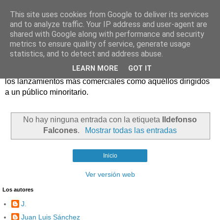
This site uses cookies from Google to deliver its services
and to analyze traffic. Your IP address and user-agent are
shared with Google along with performance and security
metrics to ensure quality of service, generate usage
statistics, and to detect and address abuse.
Críticas y reseñas de las principales novedades literarias
LEARN MORE
GOT IT
editadas en España. En Crítica de libros tienen cabida tanto
los lanzamientos más comerciales como aquéllos dirigidos
a un público minoritario.
No hay ninguna entrada con la etiqueta
Ildefonso
Falcones
.
Mostrar todas las entradas
Inicio
Ver versión web
Los autores
J.
Juan Luis Sánchez