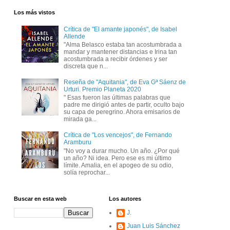
Los más vistos
Crítica de "El amante japonés", de Isabel
Allende
"Alma Belasco estaba tan acostumbrada a
mandar y mantener distancias e Irina tan
acostumbrada a recibir órdenes y ser
discreta que n...
Reseña de "Aquitania", de Eva Gª Sáenz de
Urturi. Premio Planeta 2020
" Esas fueron las últimas palabras que
padre me dirigió antes de partir, oculto bajo
su capa de peregrino. Ahora emisarios de
mirada ga...
Crítica de "Los vencejos", de Fernando
Aramburu
"No voy a durar mucho. Un año. ¿Por qué
un año? Ni idea. Pero ese es mi último
límite. Amalia, en el apogeo de su odio,
solía reprochar...
Buscar en esta web
Los autores
J.
Juan Luis Sánchez