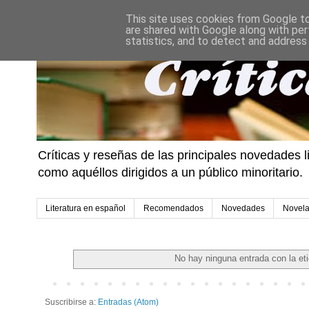
This site uses cookies from Google to 
are shared with Google along with per
statistics, and to detect and address
Críticas y reseñas de las principales novedades l
como aquéllos dirigidos a un público minoritario.
Literatura en español
Recomendados
Novedades
Novel
No hay ninguna entrada con la et
Suscribirse a:
Entradas (Atom)