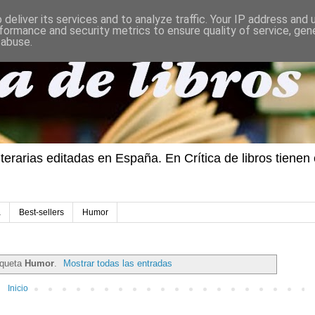
deliver its services and to analyze traffic. Your IP address and
formance and security metrics to ensure quality of service, ge
 abuse.
iterarias editadas en España. En Crítica de libros tiene
a
Best-sellers
Humor
iqueta
Humor
.
Mostrar todas las entradas
Inicio