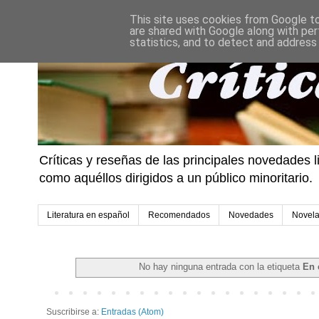
This site uses cookies from Google to 
are shared with Google along with per
statistics, and to detect and address
Críticas y reseñas de las principales novedades l
como aquéllos dirigidos a un público minoritario.
Literatura en español
Recomendados
Novedades
Novel
No hay ninguna entrada con la etiqueta
En 
Suscribirse a:
Entradas (Atom)