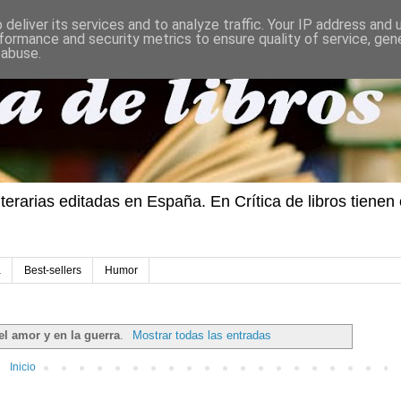
deliver its services and to analyze traffic. Your IP address and
formance and security metrics to ensure quality of service, ge
 abuse.
iterarias editadas en España. En Crítica de libros tiene
a
Best-sellers
Humor
el amor y en la guerra
.
Mostrar todas las entradas
Inicio