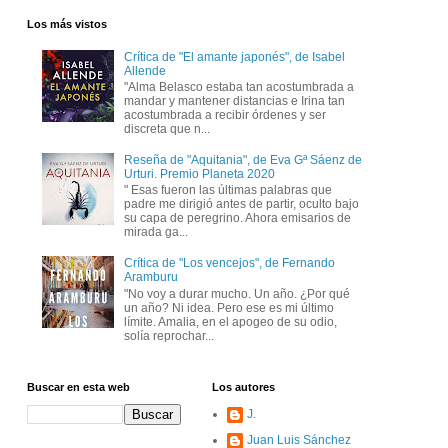
Los más vistos
Crítica de "El amante japonés", de Isabel
Allende
"Alma Belasco estaba tan acostumbrada a
mandar y mantener distancias e Irina tan
acostumbrada a recibir órdenes y ser
discreta que n...
Reseña de "Aquitania", de Eva Gª Sáenz de
Urturi. Premio Planeta 2020
" Esas fueron las últimas palabras que
padre me dirigió antes de partir, oculto bajo
su capa de peregrino. Ahora emisarios de
mirada ga...
Crítica de "Los vencejos", de Fernando
Aramburu
"No voy a durar mucho. Un año. ¿Por qué
un año? Ni idea. Pero ese es mi último
límite. Amalia, en el apogeo de su odio,
solía reprochar...
Buscar en esta web
Los autores
J.
Juan Luis Sánchez