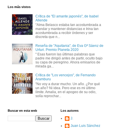
Los más vistos
Crítica de "El amante japonés", de Isabel
Allende
"Alma Belasco estaba tan acostumbrada a
mandar y mantener distancias e Irina tan
acostumbrada a recibir órdenes y ser
discreta que n...
Reseña de "Aquitania", de Eva Gª Sáenz de
Urturi. Premio Planeta 2020
" Esas fueron las últimas palabras que
padre me dirigió antes de partir, oculto bajo
su capa de peregrino. Ahora emisarios de
mirada ga...
Crítica de "Los vencejos", de Fernando
Aramburu
"No voy a durar mucho. Un año. ¿Por qué
un año? Ni idea. Pero ese es mi último
límite. Amalia, en el apogeo de su odio,
solía reprochar...
Buscar en esta web
Los autores
J.
Juan Luis Sánchez