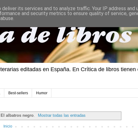
deliver its services and to analyze traffic. Your IP address and
formance and security metrics to ensure quality of service, ge
 abuse.
iterarias editadas en España. En Crítica de libros tiene
a
Best-sellers
Humor
a
El albatros negro
.
Mostrar todas las entradas
Inicio