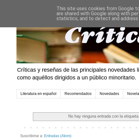
This site uses cookies from Google to 
are shared with Google along with per
statistics, and to detect and address
Críticas y reseñas de las principales novedades l
como aquéllos dirigidos a un público minoritario.
Literatura en español
Recomendados
Novedades
Novel
No hay ninguna entrada con la etiquet
Suscribirse a:
Entradas (Atom)