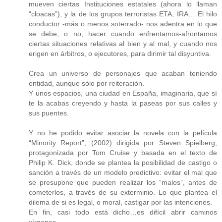
mueven ciertas Instituciones estatales (ahora lo llaman
“cloacas”), y la de los grupos terroristas ETA, IRA… El hilo
conductor -más o menos soterrado- nos adentra en lo que
se debe, o no, hacer cuando enfrentamos-afrontamos
ciertas situaciones relativas al bien y al mal, y cuando nos
erigen en árbitros, o ejecutores, para dirimir tal disyuntiva.
Crea un universo de personajes que acaban teniendo
entidad, aunque sólo por reiteración.
Y unos espacios, una ciudad en España, imaginaria, que sí
te la acabas creyendo y hasta la paseas por sus calles y
sus puentes.
Y no he podido evitar asociar la novela con la película
“Minority Report”, (2002) dirigida por Steven Spielberg,
protagonizada por Tom Cruise y basada en el texto de
Philip K. Dick, donde se plantea la posibilidad de castigo o
sanción a través de un modelo predictivo: evitar el mal que
se presupone que pueden realizar los “malos”, antes de
cometerlos, a través de su exterminio. Lo que plantea el
dilema de si es legal, o moral, castigar por las intenciones.
En fin, casi todo está dicho…es difícil abrir caminos
vírgenes.