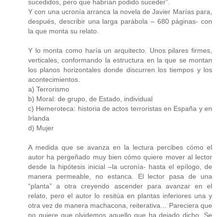
sucedidos, pero que habrían podido suceder”.
Y con una ucronía arranca la novela de Javier Marías para,
después, describir una larga parábola – 680 páginas- con
la que monta su relato.
Y lo monta como haría un arquitecto. Unos pilares firmes,
verticales, conformando la estructura en la que se montan
los planos horizontales donde discurren los tiempos y los
acontecimientos.
a) Terrorismo
b) Moral: de grupo, de Estado, individual
c) Hemeroteca: historia de actos terroristas en España y en
Irlanda
d) Mujer
A medida que se avanza en la lectura percibes cómo el
autor ha pergeñado muy bien cómo quiere mover al lector
desde la hipótesis inicial –la ucronía- hasta el epílogo, de
manera permeable, no estanca. El lector pasa de una
“planta” a otra creyendo ascender para avanzar en el
relato, pero el autor lo resitúa en plantas inferiores una y
otra vez de manera machacona, reiterativa… Pareciera que
no quiere que olvidemos aquello que ha dejado dicho. Se