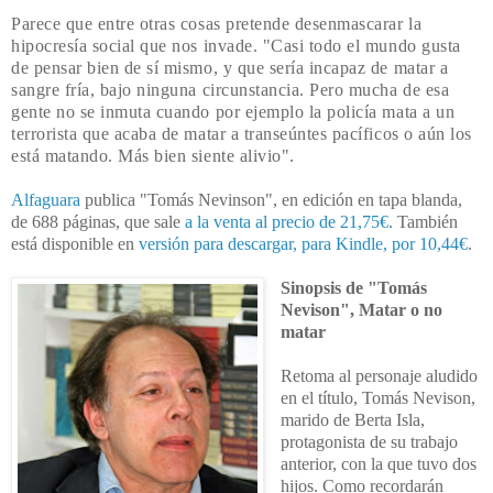
Parece que entre otras cosas pretende desenmascarar la
hipocresía social que nos invade. "
Casi todo el mundo gusta
de pensar bien de sí mismo, y que sería incapaz de matar a
sangre fría, bajo ninguna circunstancia. Pero mucha de esa
gente no se inmuta cuando por ejemplo la policía mata a un
terrorista que acaba de matar a transeúntes pacíficos o aún los
está matando. Más bien siente alivio".
Alfaguara
publica "Tomás Nevinson", en edición en tapa blanda,
de 688 páginas, que sale
a la venta al precio de 21,75€
. También
está disponible en
versión para descargar, para Kindle, por 10,44€
.
Sinopsis de "Tomás
Nevison", Matar o no
matar
Retoma al personaje aludido
en el título, Tomás Nevison,
marido de Berta Isla,
protagonista de su trabajo
anterior, con la que tuvo dos
hijos. Como recordarán