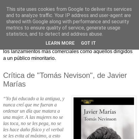
This site uses cookies from Google to deliver its services
and to analyze traffic. Your IP address and user-agent are
shared with Google along with performance and security
metrics to ensure quality of service, generate usage
statistics, and to detect and address abuse.
Críticas y reseñas de las principales novedades literarias
LEARN MORE
GOT IT
editadas en España. En Crítica de libros tienen cabida tanto
los lanzamientos más comerciales como aquéllos dirigidos
a un público minoritario.
Crítica de "Tomás Nevison", de Javier
Marías
“Yo fui educado a la antigua, y
nunca creí que me fueran a
ordenar un día que matara a
una mujer. A las mujeres no se
las toca, no se les pega, no se
les hace daño físico y el verbal
se les evita al máximo, a esto