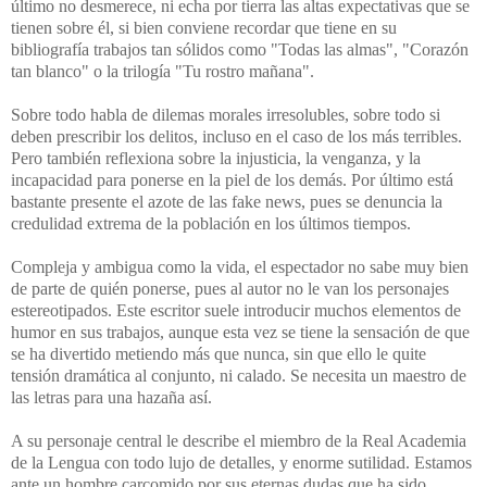
último no desmerece, ni echa por tierra las altas expectativas que se
tienen sobre él, si bien conviene recordar que tiene en su
bibliografía trabajos tan sólidos como "Todas las almas", "Corazón
tan blanco" o la trilogía "Tu rostro mañana".
Sobre todo habla de dilemas morales irresolubles, sobre todo si
deben prescribir los delitos, incluso en el caso de los más terribles.
Pero también reflexiona sobre la injusticia, la venganza, y la
incapacidad para ponerse en la piel de los demás. Por último está
bastante presente el azote de las fake news, pues se denuncia la
credulidad extrema de la población en los últimos tiempos.
Compleja y ambigua como la vida, el espectador no sabe muy bien
de parte de quién ponerse, pues al autor no le van los personajes
estereotipados. Este escritor suele introducir muchos elementos de
humor en sus trabajos, aunque esta vez se tiene la sensación de que
se ha divertido metiendo más que nunca, sin que ello le quite
tensión dramática al conjunto, ni calado. Se necesita un maestro de
las letras para una hazaña así.
A su personaje central le describe el miembro de la Real Academia
de la Lengua con todo lujo de detalles, y enorme sutilidad. Estamos
ante un hombre carcomido por sus eternas dudas que ha sido