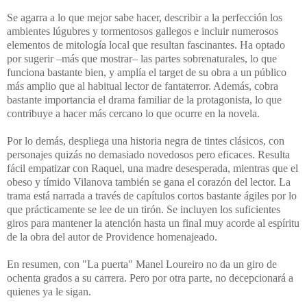
Se agarra a lo que mejor sabe hacer, describir a la perfección los
ambientes lúgubres y tormentosos gallegos e incluir numerosos
elementos de mitología local que resultan fascinantes. Ha optado
por sugerir –más que mostrar– las partes sobrenaturales, lo que
funciona bastante bien, y amplía el target de su obra a un público
más amplio que al habitual lector de fantaterror. Además, cobra
bastante importancia el drama familiar de la protagonista, lo que
contribuye a hacer más cercano lo que ocurre en la novela.
Por lo demás, despliega una historia negra de tintes clásicos, con
personajes quizás no demasiado novedosos pero eficaces. Resulta
fácil empatizar con Raquel, una madre desesperada, mientras que el
obeso y tímido Vilanova también se gana el corazón del lector. La
trama está narrada a través de capítulos cortos bastante ágiles por lo
que prácticamente se lee de un tirón. Se incluyen los suficientes
giros para mantener la atención hasta un final muy acorde al espíritu
de la obra del autor de Providence homenajeado.
En resumen, con "La puerta" Manel Loureiro no da un giro de
ochenta grados a su carrera. Pero por otra parte, no decepcionará a
quienes ya le sigan.