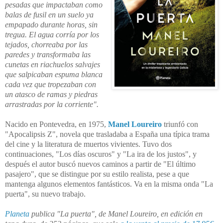
pesadas que impactaban como
balas de fusil en un suelo ya
empapado durante horas, sin
tregua. El agua corría por los
tejados, chorreaba por las
paredes y transformaba las
cunetas en riachuelos salvajes
que salpicaban espuma blanca
cada vez que tropezaban con
un atasco de ramas y piedras
arrastradas por la corriente".
Nacido en Pontevedra, en 1975,
Manel Loureiro
triunfó con
"Apocalipsis Z", novela que trasladaba a España una típica trama
del cine y la literatura de muertos vivientes. Tuvo dos
continuaciones, "Los días oscuros" y "La ira de los justos", y
después el autor buscó nuevos caminos a partir de "El último
pasajero", que se distingue por su estilo realista, pese a que
mantenga algunos elementos fantásticos. Va en la misma onda "La
puerta", su nuevo trabajo.
Planeta
publica "La puerta", de Manel Loureiro, en edición en