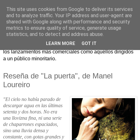
This site uses cookies from Google to deliver its services
and to analyze traffic. Your IP address and user-agent are
shared with Google along with performance and security
metrics to ensure quality of service, generate usage
statistics, and to detect and address abuse.
Críticas y reseñas de las principales novedades literarias
LEARN MORE
GOT IT
editadas en España. En Crítica de libros tienen cabida tanto
los lanzamientos más comerciales como aquéllos dirigidos
a un público minoritario.
Reseña de "La puerta", de Manel
Loureiro
"El cielo no había parado de
descargar agua en las últimas
setenta y dos horas. No era
una llovizna fina, ni una serie
de chaparrones espaciados,
sino una lluvia densa y
constante, con gotas grandes y