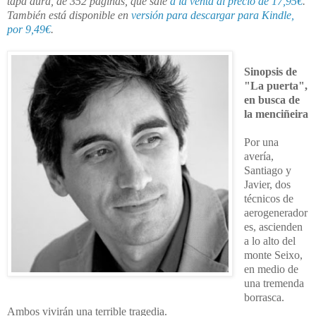
tapa dura, de 352 páginas, que sale
a la venta al precio de 17,95€
.
También está disponible en
versión para descargar para Kindle,
por 9,49€
.
Sinopsis de
"La puerta",
en busca de
la menciñeira
Por una
avería,
Santiago y
Javier, dos
técnicos de
aerogenerador
es, ascienden
a lo alto del
monte Seixo,
en medio de
una tremenda
borrasca.
Ambos vivirán una terrible tragedia.