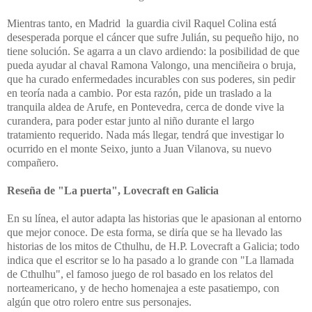
Mientras tanto, en Madrid la guardia civil Raquel Colina está
desesperada porque el cáncer que sufre Julián, su pequeño hijo, no
tiene solución. Se agarra a un clavo ardiendo: la posibilidad de que
pueda ayudar al chaval Ramona Valongo, una menciñeira o bruja,
que ha curado enfermedades incurables con sus poderes, sin pedir
en teoría nada a cambio. Por esta razón, pide un traslado a la
tranquila aldea de Arufe, en Pontevedra, cerca de donde vive la
curandera, para poder estar junto al niño durante el largo
tratamiento requerido. Nada más llegar, tendrá que investigar lo
ocurrido en el monte Seixo, junto a Juan Vilanova, su nuevo
compañero.
Reseña de "La puerta", Lovecraft en Galicia
En su línea, el autor adapta las historias que le apasionan al entorno
que mejor conoce. De esta forma, se diría que se ha llevado las
historias de los mitos de Cthulhu, de H.P. Lovecraft a Galicia; todo
indica que el escritor se lo ha pasado a lo grande con "La llamada
de Cthulhu", el famoso juego de rol basado en los relatos del
norteamericano, y de hecho homenajea a este pasatiempo, con
algún que otro rolero entre sus personajes.