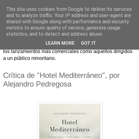
This site uses cookies from Google to deliver its services
and to analyze traffic. Your IP address and user-agent are
shared with Google along with performance and security
metrics to ensure quality of service, generate usage
statistics, and to detect and address abuse.
Críticas y reseñas de las principales novedades literarias
LEARN MORE
GOT IT
editadas en España. En Crítica de libros tienen cabida tanto
los lanzamientos más comerciales como aquéllos dirigidos
a un público minoritario.
Crítica de "Hotel Mediterráneo", por
Alejandro Pedregosa