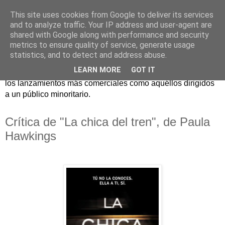
This site uses cookies from Google to deliver its services
and to analyze traffic. Your IP address and user-agent are
shared with Google along with performance and security
metrics to ensure quality of service, generate usage
statistics, and to detect and address abuse.
Críticas y reseñas de las principales novedades literarias
LEARN MORE
GOT IT
editadas en España. En Crítica de libros tienen cabida tanto
los lanzamientos más comerciales como aquéllos dirigidos
a un público minoritario.
Crítica de "La chica del tren", de Paula
Hawkings