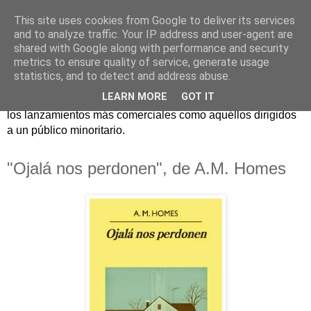
This site uses cookies from Google to deliver its services
and to analyze traffic. Your IP address and user-agent are
shared with Google along with performance and security
metrics to ensure quality of service, generate usage
statistics, and to detect and address abuse.
Críticas y reseñas de las principales novedades literarias
LEARN MORE
GOT IT
editadas en España. En Crítica de libros tienen cabida tanto
los lanzamientos más comerciales como aquéllos dirigidos
a un público minoritario.
"Ojalá nos perdonen", de A.M. Homes