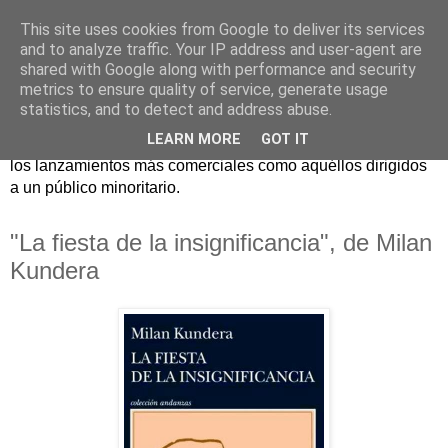
This site uses cookies from Google to deliver its services
and to analyze traffic. Your IP address and user-agent are
shared with Google along with performance and security
metrics to ensure quality of service, generate usage
statistics, and to detect and address abuse.
Críticas y reseñas de las principales novedades literarias
LEARN MORE
GOT IT
editadas en España. En Crítica de libros tienen cabida tanto
los lanzamientos más comerciales como aquéllos dirigidos
a un público minoritario.
"La fiesta de la insignificancia", de Milan
Kundera