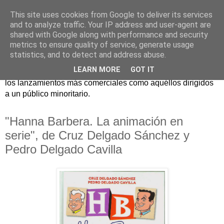
This site uses cookies from Google to deliver its services
and to analyze traffic. Your IP address and user-agent are
shared with Google along with performance and security
metrics to ensure quality of service, generate usage
statistics, and to detect and address abuse.
Críticas y reseñas de las principales novedades literarias
LEARN MORE
GOT IT
editadas en España. En Crítica de libros tienen cabida tanto
los lanzamientos más comerciales como aquéllos dirigidos
a un público minoritario.
"Hanna Barbera. La animación en
serie", de Cruz Delgado Sánchez y
Pedro Delgado Cavilla